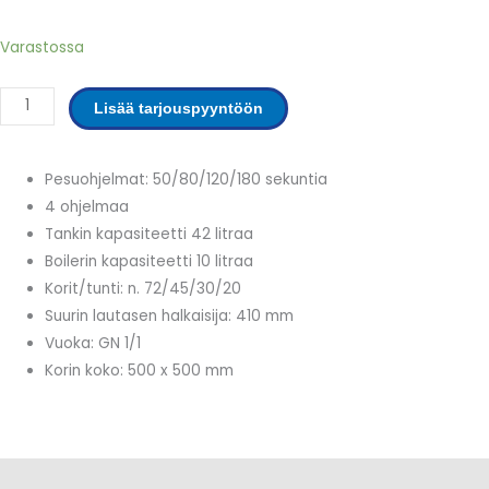
HT12
Varastossa
ELECTRON2
Kupukone
Lisää tarjouspyyntöön
määrä
Pesuohjelmat: 50/80/120/180 sekuntia
4 ohjelmaa
Tankin kapasiteetti 42 litraa
Boilerin kapasiteetti 10 litraa
Korit/tunti: n. 72/45/30/20
Suurin lautasen halkaisija: 410 mm
Vuoka: GN 1/1
Korin koko: 500 x 500 mm
Lisätiedot