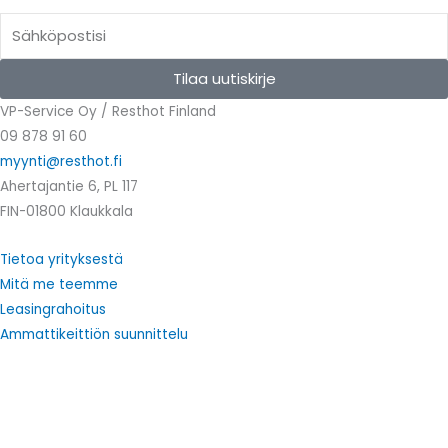
Email
Tilaa uutiskirje
VP-Service Oy / Resthot Finland
09 878 91 60
myynti@resthot.fi
Ahertajantie 6, PL 117
FIN-01800 Klaukkala
Tietoa yrityksestä
Mitä me teemme
Leasingrahoitus
Ammattikeittiön suunnittelu