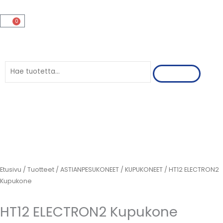
Siirry
sisältöön
0
Cart
Search
Etusivu
/
Tuotteet
/
ASTIANPESUKONEET
/
KUPUKONEET
/ HT12 ELECTRON2
Kupukone
HT12 ELECTRON2 Kupukone