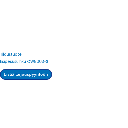
Tilaustuote
Esipesusuihku CW8003-S
Lisää tarjouspyyntöön