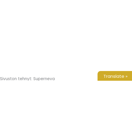
Translate »
Sivuston tehnyt: Superneva
Etusivu
Tuotteet
Yritys
Galleria