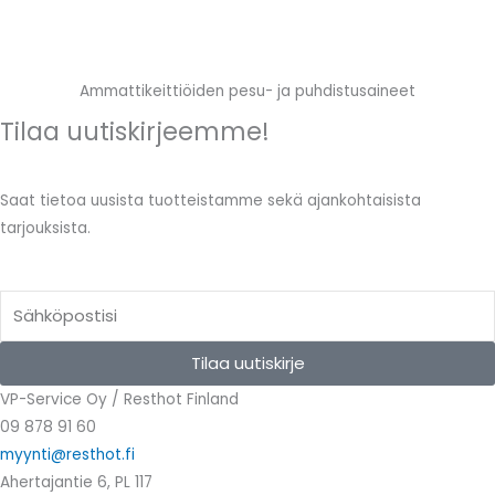
Ammattikeittiöiden pesu- ja puhdistusaineet
Tilaa uutiskirjeemme!
Saat tietoa uusista tuotteistamme sekä ajankohtaisista
tarjouksista.
Email
Tilaa uutiskirje
VP-Service Oy / Resthot Finland
09 878 91 60
myynti@resthot.fi
Ahertajantie 6, PL 117