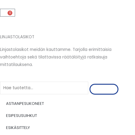
Siirry
sisältöön
0
Cart
LINJASTOLASIKOT
Linjastolasikot meidän kauttamme. Tarjolla erimittaisia
vaihtoehtoja sekä tilattavissa räätälöityjä ratkaisuja
mittatilauksena.
Search
ASTIANPESUKONEET
ESIPESUSUIHKUT
ESIKÄSITTELY