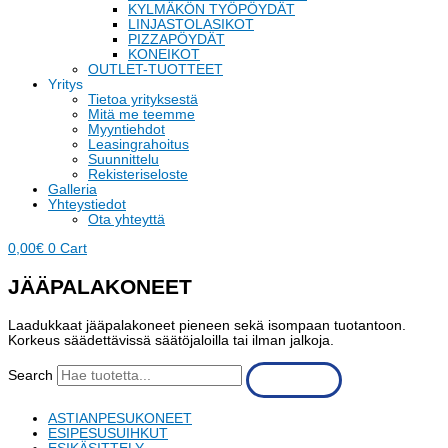
KYLMÄKÖN TYÖPÖYDÄT
LINJASTOLASIKOT
PIZZAPÖYDÄT
KONEIKOT
OUTLET-TUOTTEET
Yritys
Tietoa yrityksestä
Mitä me teemme
Myyntiehdot
Leasingrahoitus
Suunnittelu
Rekisteriseloste
Galleria
Yhteystiedot
Ota yhteyttä
0,00
€
0
Cart
JÄÄPALAKONEET
Laadukkaat jääpalakoneet pieneen sekä isompaan tuotantoon.
Korkeus säädettävissä säätöjaloilla tai ilman jalkoja.
Search
ASTIANPESUKONEET
ESIPESUSUIHKUT