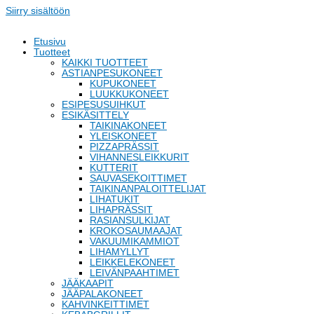
Siirry sisältöön
Etusivu
Tuotteet
KAIKKI TUOTTEET
ASTIANPESUKONEET
KUPUKONEET
LUUKKUKONEET
ESIPESUSUIHKUT
ESIKÄSITTELY
TAIKINAKONEET
YLEISKONEET
PIZZAPRÄSSIT
VIHANNESLEIKKURIT
KUTTERIT
SAUVASEKOITTIMET
TAIKINANPALOITTELIJAT
LIHATUKIT
LIHAPRÄSSIT
RASIANSULKIJAT
KROKOSAUMAAJAT
VAKUUMIKAMMIOT
LIHAMYLLYT
LEIKKELEKONEET
LEIVÄNPAAHTIMET
JÄÄKAAPIT
JÄÄPALAKONEET
KAHVINKEITTIMET