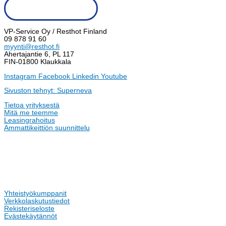
Tilaa uutiskirje
VP-Service Oy / Resthot Finland
09 878 91 60
myynti@resthot.fi
Ahertajantie 6, PL 117
FIN-01800 Klaukkala
Instagram
Facebook
Linkedin
Youtube
Sivuston tehnyt: Superneva
Tietoa yrityksestä
Mitä me teemme
Leasingrahoitus
Ammattikeittiön suunnittelu
Yhteistyökumppanit
Verkkolaskutustiedot
Rekisteriseloste
Evästekäytännöt