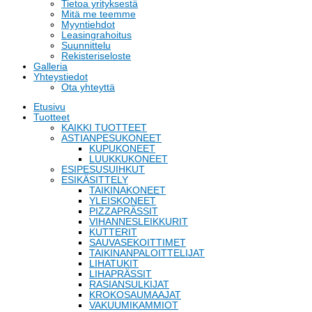
Tietoa yrityksestä
Mitä me teemme
Myyntiehdot
Leasingrahoitus
Suunnittelu
Rekisteriseloste
Galleria
Yhteystiedot
Ota yhteyttä
Etusivu
Tuotteet
KAIKKI TUOTTEET
ASTIANPESUKONEET
KUPUKONEET
LUUKKUKONEET
ESIPESUSUIHKUT
ESIKÄSITTELY
TAIKINAKONEET
YLEISKONEET
PIZZAPRÄSSIT
VIHANNESLEIKKURIT
KUTTERIT
SAUVASEKOITTIMET
TAIKINANPALOITTELIJAT
LIHATUKIT
LIHAPRÄSSIT
RASIANSULKIJAT
KROKOSAUMAAJAT
VAKUUMIKAMMIOT