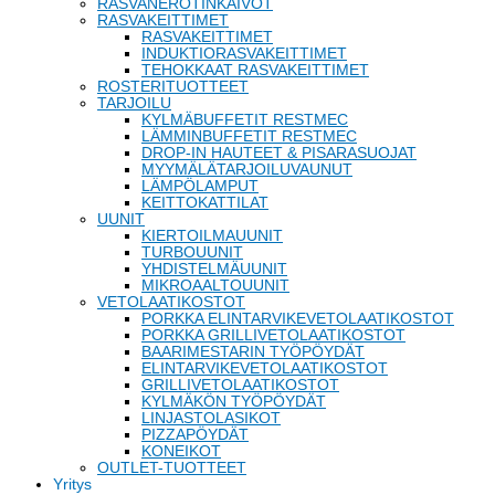
RASVANEROTINKAIVOT
RASVAKEITTIMET
RASVAKEITTIMET
INDUKTIORASVAKEITTIMET
TEHOKKAAT RASVAKEITTIMET
ROSTERITUOTTEET
TARJOILU
KYLMÄBUFFETIT RESTMEC
LÄMMINBUFFETIT RESTMEC
DROP-IN HAUTEET & PISARASUOJAT
MYYMÄLÄTARJOILUVAUNUT
LÄMPÖLAMPUT
KEITTOKATTILAT
UUNIT
KIERTOILMAUUNIT
TURBOUUNIT
YHDISTELMÄUUNIT
MIKROAALTOUUNIT
VETOLAATIKOSTOT
PORKKA ELINTARVIKEVETOLAATIKOSTOT
PORKKA GRILLIVETOLAATIKOSTOT
BAARIMESTARIN TYÖPÖYDÄT
ELINTARVIKEVETOLAATIKOSTOT
GRILLIVETOLAATIKOSTOT
KYLMÄKÖN TYÖPÖYDÄT
LINJASTOLASIKOT
PIZZAPÖYDÄT
KONEIKOT
OUTLET-TUOTTEET
Yritys