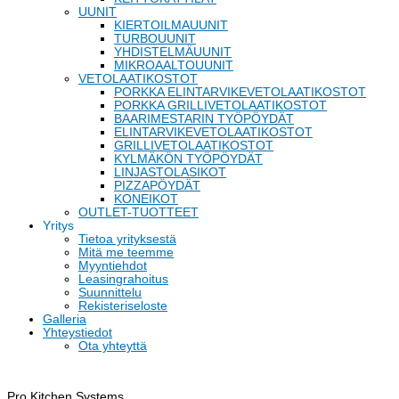
UUNIT
KIERTOILMAUUNIT
TURBOUUNIT
YHDISTELMÄUUNIT
MIKROAALTOUUNIT
VETOLAATIKOSTOT
PORKKA ELINTARVIKEVETOLAATIKOSTOT
PORKKA GRILLIVETOLAATIKOSTOT
BAARIMESTARIN TYÖPÖYDÄT
ELINTARVIKEVETOLAATIKOSTOT
GRILLIVETOLAATIKOSTOT
KYLMÄKÖN TYÖPÖYDÄT
LINJASTOLASIKOT
PIZZAPÖYDÄT
KONEIKOT
OUTLET-TUOTTEET
Yritys
Tietoa yrityksestä
Mitä me teemme
Myyntiehdot
Leasingrahoitus
Suunnittelu
Rekisteriseloste
Galleria
Yhteystiedot
Ota yhteyttä
Pro Kitchen Systems