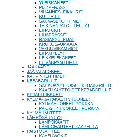
YLEISKONEET
PIZZAPRÄSSIT
VIHANNESLEIKKURIT
KUTTERIT
SAUVASEKOITTIMET
TAIKINANPALOITTELIJAT
LIHATUKIT
LIHAPRÄSSIT
RASIANSULKIJAT
KROKOSAUMAAJAT
VAKUUMIKAMMIOT
LIHAMYLLYT
LEIKKELEKONEET
LEIVÄNPAAHTIMET
JÄÄKAAPIT
JÄÄPALAKONEET
KAHVINKEITTIMET
KEBABGRILLIT
SÄHKÖKÄYTTÖISET KEBABGRILLIT
KAASUKÄYTTÖISET KEBABGRILLIT
KEBABLEIKKURIT
KYLMÄ- JA PAKASTINHUONEET
KYLMÄHUONEET PORKKA
PAKASTINHUONEET PORKKA
KYLMÄHAUTEET
LÄMPÖSÄILYTYS
LÄMPÖKAAPIT
LÄMPÖHAUTEET KAAPEILLA
PAISTOLAITTEET
KAASUWOKIT