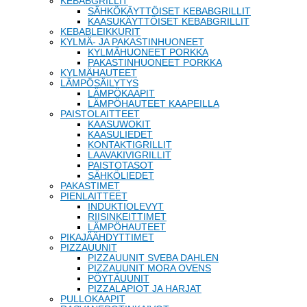
KEBABGRILLIT
SÄHKÖKÄYTTÖISET KEBABGRILLIT
KAASUKÄYTTÖISET KEBABGRILLIT
KEBABLEIKKURIT
KYLMÄ- JA PAKASTINHUONEET
KYLMÄHUONEET PORKKA
PAKASTINHUONEET PORKKA
KYLMÄHAUTEET
LÄMPÖSÄILYTYS
LÄMPÖKAAPIT
LÄMPÖHAUTEET KAAPEILLA
PAISTOLAITTEET
KAASUWOKIT
KAASULIEDET
KONTAKTIGRILLIT
LAAVAKIVIGRILLIT
PAISTOTASOT
SÄHKÖLIEDET
PAKASTIMET
PIENLAITTEET
INDUKTIOLEVYT
RIISINKEITTIMET
LÄMPÖHAUTEET
PIKAJÄÄHDYTTIMET
PIZZAUUNIT
PIZZAUUNIT SVEBA DAHLEN
PIZZAUUNIT MORA OVENS
PÖYTÄUUNIT
PIZZALAPIOT JA HARJAT
PULLOKAAPIT