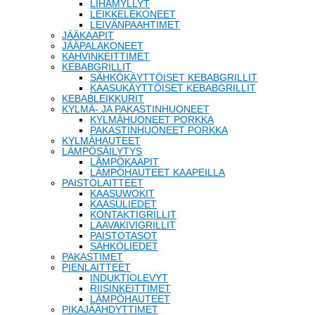
LIHAMYLLYT
LEIKKELEKONEET
LEIVÄNPAAHTIMET
JÄÄKAAPIT
JÄÄPALAKONEET
KAHVINKEITTIMET
KEBABGRILLIT
SÄHKÖKÄYTTÖISET KEBABGRILLIT
KAASUKÄYTTÖISET KEBABGRILLIT
KEBABLEIKKURIT
KYLMÄ- JA PAKASTINHUONEET
KYLMÄHUONEET PORKKA
PAKASTINHUONEET PORKKA
KYLMÄHAUTEET
LÄMPÖSÄILYTYS
LÄMPÖKAAPIT
LÄMPÖHAUTEET KAAPEILLA
PAISTOLAITTEET
KAASUWOKIT
KAASULIEDET
KONTAKTIGRILLIT
LAAVAKIVIGRILLIT
PAISTOTASOT
SÄHKÖLIEDET
PAKASTIMET
PIENLAITTEET
INDUKTIOLEVYT
RIISINKEITTIMET
LÄMPÖHAUTEET
PIKAJÄÄHDYTTIMET