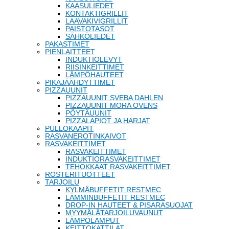
KAASULIEDET
KONTAKTIGRILLIT
LAAVAKIVIGRILLIT
PAISTOTASOT
SÄHKÖLIEDET
PAKASTIMET
PIENLAITTEET
INDUKTIOLEVYT
RIISINKEITTIMET
LÄMPÖHAUTEET
PIKAJÄÄHDYTTIMET
PIZZAUUNIT
PIZZAUUNIT SVEBA DAHLEN
PIZZAUUNIT MORA OVENS
PÖYTÄUUNIT
PIZZALAPIOT JA HARJAT
PULLOKAAPIT
RASVANEROTINKAIVOT
RASVAKEITTIMET
RASVAKEITTIMET
INDUKTIORASVAKEITTIMET
TEHOKKAAT RASVAKEITTIMET
ROSTERITUOTTEET
TARJOILU
KYLMÄBUFFETIT RESTMEC
LÄMMINBUFFETIT RESTMEC
DROP-IN HAUTEET & PISARASUOJAT
MYYMÄLÄTARJOILUVAUNUT
LÄMPÖLAMPUT
KEITTOKATTILAT