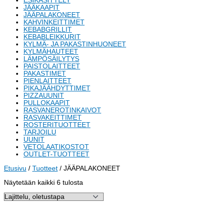
ESIKÄSITTELY
JÄÄKAAPIT
JÄÄPALAKONEET
KAHVINKEITTIMET
KEBABGRILLIT
KEBABLEIKKURIT
KYLMÄ- JA PAKASTINHUONEET
KYLMÄHAUTEET
LÄMPÖSÄILYTYS
PAISTOLAITTEET
PAKASTIMET
PIENLAITTEET
PIKAJÄÄHDYTTIMET
PIZZAUUNIT
PULLOKAAPIT
RASVANEROTINKAIVOT
RASVAKEITTIMET
ROSTERITUOTTEET
TARJOILU
UUNIT
VETOLAATIKOSTOT
OUTLET-TUOTTEET
Etusivu
/
Tuotteet
/ JÄÄPALAKONEET
Näytetään kaikki 6 tulosta