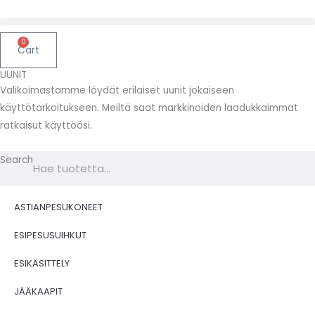
Siirry
sisältöön
0
Cart
UUNIT
Valikoimastamme löydät erilaiset uunit jokaiseen
käyttötarkoitukseen. Meiltä saat markkinoiden laadukkaimmat
ratkaisut käyttöösi.
Search
ASTIANPESUKONEET
ESIPESUSUIHKUT
ESIKÄSITTELY
JÄÄKAAPIT