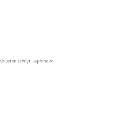
Sivuston tehnyt: Superneva
Translate »
Etusivu
Tuotteet
Yritys
Galleria