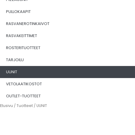
PULLOKAAPIT
RASVANEROTINKAIVOT
RASVAKEITTIMET
ROSTERITUOTTEET
TARJOILU
UUNIT
VETOLAATIKOSTOT
OUTLET-TUOTTEET
Etusivu
/
Tuotteet
/ UUNIT