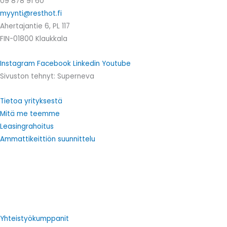
09 878 91 60
myynti@resthot.fi
Ahertajantie 6, PL 117
FIN-01800 Klaukkala
Instagram
Facebook
Linkedin
Youtube
Sivuston tehnyt: Superneva
Tietoa yrityksestä
Mitä me teemme
Leasingrahoitus
Ammattikeittiön suunnittelu
Yhteistyökumppanit