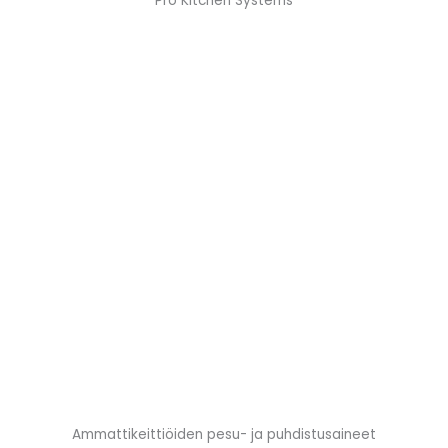
Pro Kitchen Systems
Ammattikeittiöiden pesu- ja puhdistusaineet