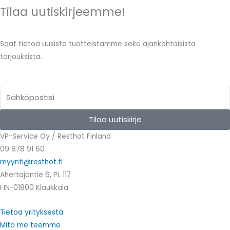
Tilaa uutiskirjeemme!
Saat tietoa uusista tuotteistamme sekä ajankohtaisista
tarjouksista.
Email
Tilaa uutiskirje
VP-Service Oy / Resthot Finland
09 878 91 60
myynti@resthot.fi
Ahertajantie 6, PL 117
FIN-01800 Klaukkala
Tietoa yrityksestä
Mitä me teemme