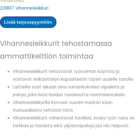
Varastossa
231807 Vihannesleikkuri
Lisää tarjouspyyntöön
Vihannesleikkurit tehostamassa
ammattikeittiön toimintaa
Vihannesleikkurit tehostavat työvoiman käyttöä ja
nostavat esikäsittelyn kapasiteetin täysin uudelle tasolle.
Laitteilla saat aikaan aina samankokoisia viipaleita ja
paloja, joka lisää laadun tasaisuutta ravintolannoksiin.
Vihannesleikkurilla korvaat suuren määrän käsin
manuaalisista tehtäviä töitä.
Vihannesleikkurit vähentävät hävikkiä, koska työn tulos on
tarkkaa ja tasaista eikä ylijäämäpaloja jää niin helposti.