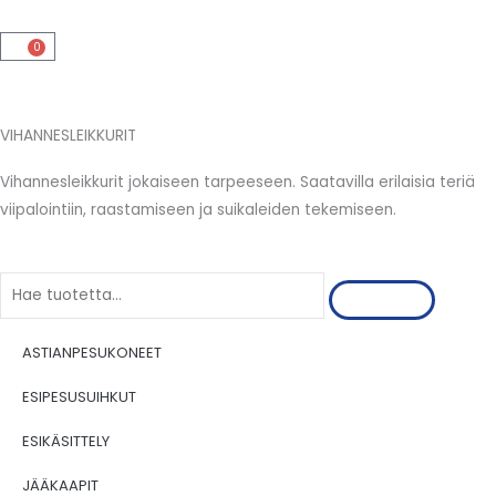
Siirry
sisältöön
0
Cart
VIHANNESLEIKKURIT
Vihannesleikkurit jokaiseen tarpeeseen. Saatavilla erilaisia teriä
viipalointiin, raastamiseen ja suikaleiden tekemiseen.
Search
ASTIANPESUKONEET
ESIPESUSUIHKUT
ESIKÄSITTELY
JÄÄKAAPIT