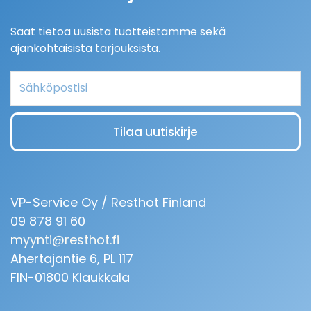
Saat tietoa uusista tuotteistamme sekä
ajankohtaisista tarjouksista.
Email
Tilaa uutiskirje
VP-Service Oy / Resthot Finland
09 878 91 60
myynti@resthot.fi
Ahertajantie 6, PL 117
FIN-01800 Klaukkala