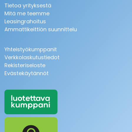
Tietoa yrityksestä
Mitä me teemme
Leasingrahoitus
Ammattikeittiön suunnittelu
Yhteistyökumppanit
Verkkolaskutustiedot
Rekisteriseloste
Evästekäytännöt