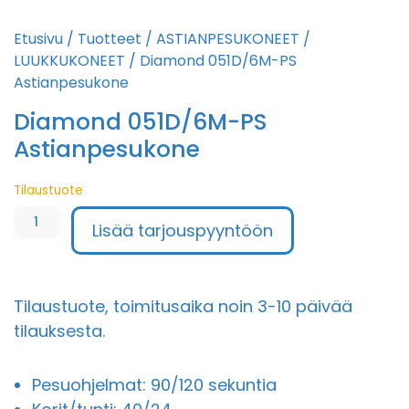
Etusivu
/
Tuotteet
/
ASTIANPESUKONEET
/
LUUKKUKONEET
/ Diamond 051D/6M-PS
Astianpesukone
Diamond 051D/6M-PS
Astianpesukone
Diamond
Tilaustuote
051D/6M-
Lisää tarjouspyyntöön
PS
Astianpesukone
määrä
Tilaustuote, toimitusaika noin 3-10 päivää
tilauksesta.
Pesuohjelmat: 90/120 sekuntia