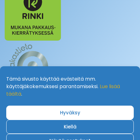
Tämä sivusto käyttää evästeitä mm.
käyttäjäkokemuksesi parantamiseksi.
Lue lisää
täältä
.
Hyväksy
Kiellä
Sivuston tehnyt: Superneva