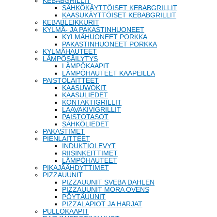
KEBABGRILLIT
SÄHKÖKÄYTTÖISET KEBABGRILLIT
KAASUKÄYTTÖISET KEBABGRILLIT
KEBABLEIKKURIT
KYLMÄ- JA PAKASTINHUONEET
KYLMÄHUONEET PORKKA
PAKASTINHUONEET PORKKA
KYLMÄHAUTEET
LÄMPÖSÄILYTYS
LÄMPÖKAAPIT
LÄMPÖHAUTEET KAAPEILLA
PAISTOLAITTEET
KAASUWOKIT
KAASULIEDET
KONTAKTIGRILLIT
LAAVAKIVIGRILLIT
PAISTOTASOT
SÄHKÖLIEDET
PAKASTIMET
PIENLAITTEET
INDUKTIOLEVYT
RIISINKEITTIMET
LÄMPÖHAUTEET
PIKAJÄÄHDYTTIMET
PIZZAUUNIT
PIZZAUUNIT SVEBA DAHLEN
PIZZAUUNIT MORA OVENS
PÖYTÄUUNIT
PIZZALAPIOT JA HARJAT
PULLOKAAPIT