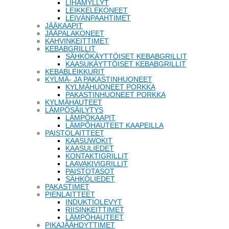
LIHAMYLLYT
LEIKKELEKONEET
LEIVÄNPAAHTIMET
JÄÄKAAPIT
JÄÄPALAKONEET
KAHVINKEITTIMET
KEBABGRILLIT
SÄHKÖKÄYTTÖISET KEBABGRILLIT
KAASUKÄYTTÖISET KEBABGRILLIT
KEBABLEIKKURIT
KYLMÄ- JA PAKASTINHUONEET
KYLMÄHUONEET PORKKA
PAKASTINHUONEET PORKKA
KYLMÄHAUTEET
LÄMPÖSÄILYTYS
LÄMPÖKAAPIT
LÄMPÖHAUTEET KAAPEILLA
PAISTOLAITTEET
KAASUWOKIT
KAASULIEDET
KONTAKTIGRILLIT
LAAVAKIVIGRILLIT
PAISTOTASOT
SÄHKÖLIEDET
PAKASTIMET
PIENLAITTEET
INDUKTIOLEVYT
RIISINKEITTIMET
LÄMPÖHAUTEET
PIKAJÄÄHDYTTIMET