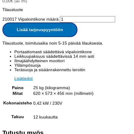
0,00
€
(alv. 0%)
Tilaustuote
210017 Viipalointikone määrä
Lisää tarjouspyyntöön
Tilaustuote, toimitusaika noin 5-15 päivää tilauksesta.
Portaattomasti säädettävä viipalointikone
Leikkuupaksuus säädettävissä 14 mm asti
Ilmajäähdytteinen moottori
Ylilämpösuoja
Teräsuoja ja sisäänrakennettu teroitin
Lisätiedot
Paino
25 kg (kilogramma)
Mitat
620 × 573 × 456 mm (millimetri)
Kokonaisteho
0,42 kW / 230V
Takuu
12 kuukautta
Tutustu myös