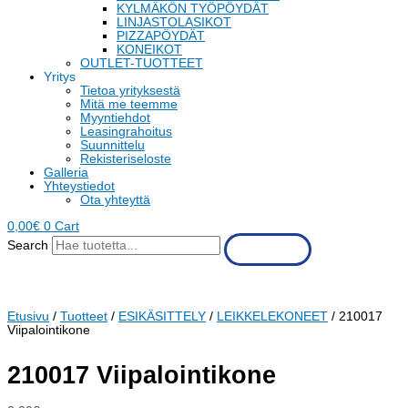
KYLMÄKÖN TYÖPÖYDÄT
LINJASTOLASIKOT
PIZZAPÖYDÄT
KONEIKOT
OUTLET-TUOTTEET
Yritys
Tietoa yrityksestä
Mitä me teemme
Myyntiehdot
Leasingrahoitus
Suunnittelu
Rekisteriseloste
Galleria
Yhteystiedot
Ota yhteyttä
0,00
€
0
Cart
Search
Etusivu
/
Tuotteet
/
ESIKÄSITTELY
/
LEIKKELEKONEET
/ 210017
Viipalointikone
210017 Viipalointikone