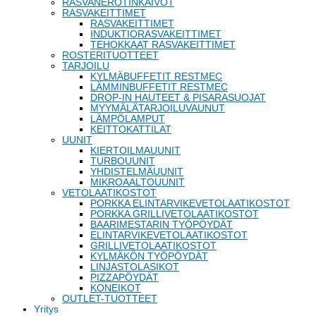
RASVANEROTINKAIVOT
RASVAKEITTIMET
RASVAKEITTIMET
INDUKTIORASVAKEITTIMET
TEHOKKAAT RASVAKEITTIMET
ROSTERITUOTTEET
TARJOILU
KYLMÄBUFFETIT RESTMEC
LÄMMINBUFFETIT RESTMEC
DROP-IN HAUTEET & PISARASUOJAT
MYYMÄLÄTARJOILUVAUNUT
LÄMPÖLAMPUT
KEITTOKATTILAT
UUNIT
KIERTOILMAUUNIT
TURBOUUNIT
YHDISTELMÄUUNIT
MIKROAALTOUUNIT
VETOLAATIKOSTOT
PORKKA ELINTARVIKEVETOLAATIKOSTOT
PORKKA GRILLIVETOLAATIKOSTOT
BAARIMESTARIN TYÖPÖYDÄT
ELINTARVIKEVETOLAATIKOSTOT
GRILLIVETOLAATIKOSTOT
KYLMÄKÖN TYÖPÖYDÄT
LINJASTOLASIKOT
PIZZAPÖYDÄT
KONEIKOT
OUTLET-TUOTTEET
Yritys