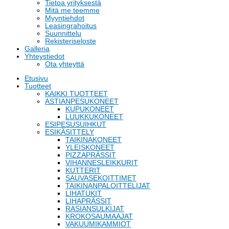
Tietoa yrityksestä
Mitä me teemme
Myyntiehdot
Leasingrahoitus
Suunnittelu
Rekisteriseloste
Galleria
Yhteystiedot
Ota yhteyttä
Etusivu
Tuotteet
KAIKKI TUOTTEET
ASTIANPESUKONEET
KUPUKONEET
LUUKKUKONEET
ESIPESUSUIHKUT
ESIKÄSITTELY
TAIKINAKONEET
YLEISKONEET
PIZZAPRÄSSIT
VIHANNESLEIKKURIT
KUTTERIT
SAUVASEKOITTIMET
TAIKINANPALOITTELIJAT
LIHATUKIT
LIHAPRÄSSIT
RASIANSULKIJAT
KROKOSAUMAAJAT
VAKUUMIKAMMIOT