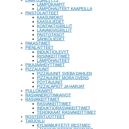
LÄMPÖSÄILYTYS
LÄMPÖKAAPIT
LÄMPÖHAUTEET KAAPEILLA
PAISTOLAITTEET
KAASUWOKIT
KAASULIEDET
KONTAKTIGRILLIT
LAAVAKIVIGRILLIT
PAISTOTASOT
SÄHKÖLIEDET
PAKASTIMET
PIENLAITTEET
INDUKTIOLEVYT
RIISINKEITTIMET
LÄMPÖHAUTEET
PIKAJÄÄHDYTTIMET
PIZZAUUNIT
PIZZAUUNIT SVEBA DAHLEN
PIZZAUUNIT MORA OVENS
PÖYTÄUUNIT
PIZZALAPIOT JA HARJAT
PULLOKAAPIT
RASVANEROTINKAIVOT
RASVAKEITTIMET
RASVAKEITTIMET
INDUKTIORASVAKEITTIMET
TEHOKKAAT RASVAKEITTIMET
ROSTERITUOTTEET
TARJOILU
KYLMÄBUFFETIT RESTMEC