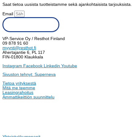
Saat tietoa uusista tuotteistamme sekä ajankohtaisista tarjouksista.
Email
Tilaa uutiskirje
VP-Service Oy / Resthot Finland
09 878 91 60
myynti@resthot.fi
Ahertajantie 6, PL 117
FIN-01800 Klaukkala
Instagram
Facebook
Linkedin
Youtube
Sivuston tehnyt: Superneva
Tietoa yrityksestä
Mitä me teemme
Leasingrahoitus
Ammattikeittiön suunnittelu
Yhteistyökumppanit