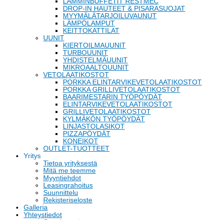
LÄMMINBUFFETIT RESTMEC
DROP-IN HAUTEET & PISARASUOJAT
MYYMÄLÄTARJOILUVAUNUT
LÄMPÖLAMPUT
KEITTOKATTILAT
UUNIT
KIERTOILMAUUNIT
TURBOUUNIT
YHDISTELMÄUUNIT
MIKROAALTOUUNIT
VETOLAATIKOSTOT
PORKKA ELINTARVIKEVETOLAATIKOSTOT
PORKKA GRILLIVETOLAATIKOSTOT
BAARIMESTARIN TYÖPÖYDÄT
ELINTARVIKEVETOLAATIKOSTOT
GRILLIVETOLAATIKOSTOT
KYLMÄKÖN TYÖPÖYDÄT
LINJASTOLASIKOT
PIZZAPÖYDÄT
KONEIKOT
OUTLET-TUOTTEET
Yritys
Tietoa yrityksestä
Mitä me teemme
Myyntiehdot
Leasingrahoitus
Suunnittelu
Rekisteriseloste
Galleria
Yhteystiedot