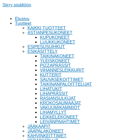
Siirry sisältöön
Etusivu
Tuotteet
KAIKKI TUOTTEET
ASTIANPESUKONEET
KUPUKONEET
LUUKKUKONEET
ESIPESUSUIHKUT
ESIKÄSITTELY
TAIKINAKONEET
YLEISKONEET
PIZZAPRÄSSIT
VIHANNESLEIKKURIT
KUTTERIT
SAUVASEKOITTIMET
TAIKINANPALOITTELIJAT
LIHATUKIT
LIHAPRÄSSIT
RASIANSULKIJAT
KROKOSAUMAAJAT
VAKUUMIKAMMIOT
LIHAMYLLYT
LEIKKELEKONEET
LEIVÄNPAAHTIMET
JÄÄKAAPIT
JÄÄPALAKONEET
KAHVINKEITTIMET