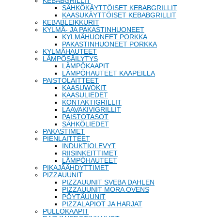
KEBABGRILLIT
SÄHKÖKÄYTTÖISET KEBABGRILLIT
KAASUKÄYTTÖISET KEBABGRILLIT
KEBABLEIKKURIT
KYLMÄ- JA PAKASTINHUONEET
KYLMÄHUONEET PORKKA
PAKASTINHUONEET PORKKA
KYLMÄHAUTEET
LÄMPÖSÄILYTYS
LÄMPÖKAAPIT
LÄMPÖHAUTEET KAAPEILLA
PAISTOLAITTEET
KAASUWOKIT
KAASULIEDET
KONTAKTIGRILLIT
LAAVAKIVIGRILLIT
PAISTOTASOT
SÄHKÖLIEDET
PAKASTIMET
PIENLAITTEET
INDUKTIOLEVYT
RIISINKEITTIMET
LÄMPÖHAUTEET
PIKAJÄÄHDYTTIMET
PIZZAUUNIT
PIZZAUUNIT SVEBA DAHLEN
PIZZAUUNIT MORA OVENS
PÖYTÄUUNIT
PIZZALAPIOT JA HARJAT
PULLOKAAPIT