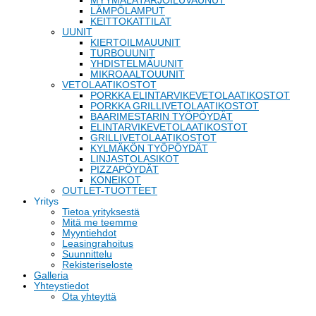
MYYMÄLÄTARJOILUVAUNUT
LÄMPÖLAMPUT
KEITTOKATTILAT
UUNIT
KIERTOILMAUUNIT
TURBOUUNIT
YHDISTELMÄUUNIT
MIKROAALTOUUNIT
VETOLAATIKOSTOT
PORKKA ELINTARVIKEVETOLAATIKOSTOT
PORKKA GRILLIVETOLAATIKOSTOT
BAARIMESTARIN TYÖPÖYDÄT
ELINTARVIKEVETOLAATIKOSTOT
GRILLIVETOLAATIKOSTOT
KYLMÄKÖN TYÖPÖYDÄT
LINJASTOLASIKOT
PIZZAPÖYDÄT
KONEIKOT
OUTLET-TUOTTEET
Yritys
Tietoa yrityksestä
Mitä me teemme
Myyntiehdot
Leasingrahoitus
Suunnittelu
Rekisteriseloste
Galleria
Yhteystiedot
Ota yhteyttä