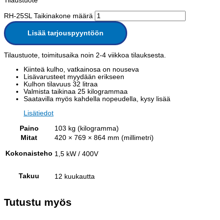
Tilaustuote
RH-25SL Taikinakone määrä
Lisää tarjouspyyntöön
Tilaustuote, toimitusaika noin 2-4 viikkoa tilauksesta.
Kiinteä kulho, vatkainosa on nouseva
Lisävarusteet myydään erikseen
Kulhon tilavuus 32 litraa
Valmista taikinaa 25 kilogrammaa
Saatavilla myös kahdella nopeudella, kysy lisää
Lisätiedot
Paino
103 kg (kilogramma)
Mitat
420 × 769 × 864 mm (millimetri)
Kokonaisteho
1,5 kW / 400V
Takuu
12 kuukautta
Tutustu myös