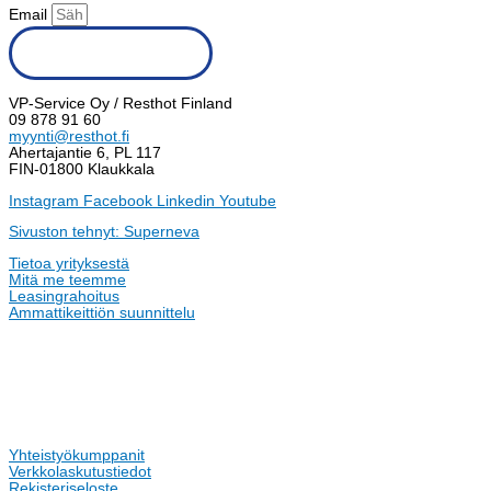
Email
Tilaa uutiskirje
VP-Service Oy / Resthot Finland
09 878 91 60
myynti@resthot.fi
Ahertajantie 6, PL 117
FIN-01800 Klaukkala
Instagram
Facebook
Linkedin
Youtube
Sivuston tehnyt: Superneva
Tietoa yrityksestä
Mitä me teemme
Leasingrahoitus
Ammattikeittiön suunnittelu
Yhteistyökumppanit
Verkkolaskutustiedot
Rekisteriseloste