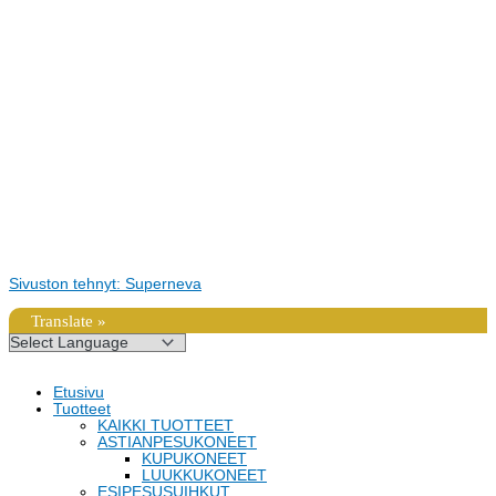
Sivuston tehnyt: Superneva
Translate »
Etusivu
Tuotteet
KAIKKI TUOTTEET
ASTIANPESUKONEET
KUPUKONEET
LUUKKUKONEET
ESIPESUSUIHKUT