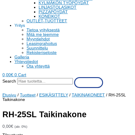
KYLMÄKÖN TYÖPÖYDÄT
LINJASTOLASIKOT
PIZZAPÖYDÄT
KONEIKOT
OUTLET-TUOTTEET
Yritys
Tietoa yrityksestä
Mitä me teemme
Myyntiehdot
Leasingrahoitus
Suunnittelu
Rekisteriseloste
Galleria
Yhteystiedot
Ota yhteyttä
0,00
€
0
Cart
Search
Etusivu
/
Tuotteet
/
ESIKÄSITTELY
/
TAIKINAKONEET
/ RH-25SL
Taikinakone
RH-25SL Taikinakone
0,00
€
(alv. 0%)