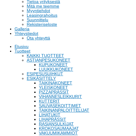
Tietoa yrityksestä
Mitä me teemme
Myyntiehdot
Leasingrahoitus
Suunnittelu
Rekisteriseloste
Galleria
Yhteystiedot
Ota yhteyttä
Etusivu
Tuotteet
KAIKKI TUOTTEET
ASTIANPESUKONEET
KUPUKONEET
LUUKKUKONEET
ESIPESUSUIHKUT
ESIKÄSITTELY
TAIKINAKONEET
YLEISKONEET
PIZZAPRÄSSIT
VIHANNESLEIKKURIT
KUTTERIT
SAUVASEKOITTIMET
TAIKINANPALOITTELIJAT
LIHATUKIT
LIHAPRÄSSIT
RASIANSULKIJAT
KROKOSAUMAAJAT
VAKUUMIKAMMIOT