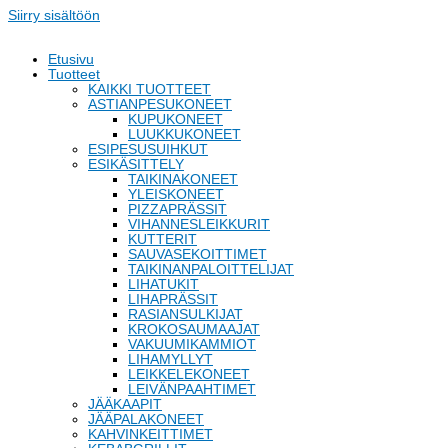
Siirry sisältöön
Etusivu
Tuotteet
KAIKKI TUOTTEET
ASTIANPESUKONEET
KUPUKONEET
LUUKKUKONEET
ESIPESUSUIHKUT
ESIKÄSITTELY
TAIKINAKONEET
YLEISKONEET
PIZZAPRÄSSIT
VIHANNESLEIKKURIT
KUTTERIT
SAUVASEKOITTIMET
TAIKINANPALOITTELIJAT
LIHATUKIT
LIHAPRÄSSIT
RASIANSULKIJAT
KROKOSAUMAAJAT
VAKUUMIKAMMIOT
LIHAMYLLYT
LEIKKELEKONEET
LEIVÄNPAAHTIMET
JÄÄKAAPIT
JÄÄPALAKONEET
KAHVINKEITTIMET