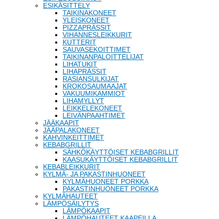
ESIKÄSITTELY
TAIKINAKONEET
YLEISKONEET
PIZZAPRÄSSIT
VIHANNESLEIKKURIT
KUTTERIT
SAUVASEKOITTIMET
TAIKINANPALOITTELIJAT
LIHATUKIT
LIHAPRÄSSIT
RASIANSULKIJAT
KROKOSAUMAAJAT
VAKUUMIKAMMIOT
LIHAMYLLYT
LEIKKELEKONEET
LEIVÄNPAAHTIMET
JÄÄKAAPIT
JÄÄPALAKONEET
KAHVINKEITTIMET
KEBABGRILLIT
SÄHKÖKÄYTTÖISET KEBABGRILLIT
KAASUKÄYTTÖISET KEBABGRILLIT
KEBABLEIKKURIT
KYLMÄ- JA PAKASTINHUONEET
KYLMÄHUONEET PORKKA
PAKASTINHUONEET PORKKA
KYLMÄHAUTEET
LÄMPÖSÄILYTYS
LÄMPÖKAAPIT
LÄMPÖHAUTEET KAAPEILLA