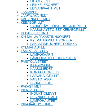
LIHAMYLLYT
LEIKKELEKONEET
LEIVÄNPAAHTIMET
JÄÄKAAPIT
JÄÄPALAKONEET
KAHVINKEITTIMET
KEBABGRILLIT
SÄHKÖKÄYTTÖISET KEBABGRILLIT
KAASUKÄYTTÖISET KEBABGRILLIT
KEBABLEIKKURIT
KYLMÄ- JA PAKASTINHUONEET
KYLMÄHUONEET PORKKA
PAKASTINHUONEET PORKKA
KYLMÄHAUTEET
LÄMPÖSÄILYTYS
LÄMPÖKAAPIT
LÄMPÖHAUTEET KAAPEILLA
PAISTOLAITTEET
KAASUWOKIT
KAASULIEDET
KONTAKTIGRILLIT
LAAVAKIVIGRILLIT
PAISTOTASOT
SÄHKÖLIEDET
PAKASTIMET
PIENLAITTEET
INDUKTIOLEVYT
RIISINKEITTIMET
LÄMPÖHAUTEET
PIKAJÄÄHDYTTIMET