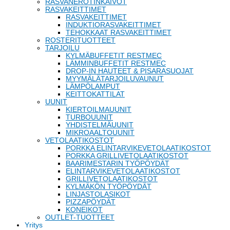
RASVANEROTINKAIVOT
RASVAKEITTIMET
RASVAKEITTIMET
INDUKTIORASVAKEITTIMET
TEHOKKAAT RASVAKEITTIMET
ROSTERITUOTTEET
TARJOILU
KYLMÄBUFFETIT RESTMEC
LÄMMINBUFFETIT RESTMEC
DROP-IN HAUTEET & PISARASUOJAT
MYYMÄLÄTARJOILUVAUNUT
LÄMPÖLAMPUT
KEITTOKATTILAT
UUNIT
KIERTOILMAUUNIT
TURBOUUNIT
YHDISTELMÄUUNIT
MIKROAALTOUUNIT
VETOLAATIKOSTOT
PORKKA ELINTARVIKEVETOLAATIKOSTOT
PORKKA GRILLIVETOLAATIKOSTOT
BAARIMESTARIN TYÖPÖYDÄT
ELINTARVIKEVETOLAATIKOSTOT
GRILLIVETOLAATIKOSTOT
KYLMÄKÖN TYÖPÖYDÄT
LINJASTOLASIKOT
PIZZAPÖYDÄT
KONEIKOT
OUTLET-TUOTTEET
Yritys