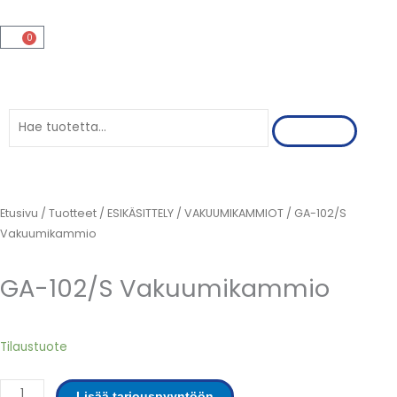
Siirry
sisältöön
0
Cart
Search
Etusivu
/
Tuotteet
/
ESIKÄSITTELY
/
VAKUUMIKAMMIOT
/ GA-102/S
Vakuumikammio
GA-102/S Vakuumikammio
GA-
Tilaustuote
102/S
Vakuumikammio
Lisää tarjouspyyntöön