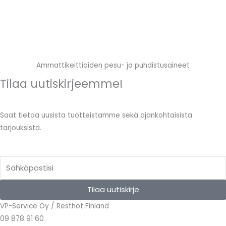
Ammattikeittiöiden pesu- ja puhdistusaineet
Tilaa uutiskirjeemme!
Saat tietoa uusista tuotteistamme sekä ajankohtaisista
tarjouksista.
Email
Tilaa uutiskirje
VP-Service Oy / Resthot Finland
09 878 91 60