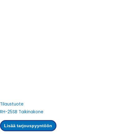
Tilaustuote
RH-25SB Taikinakone
Lisää tarjouspyyntöön