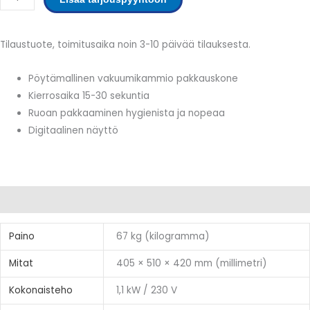
määrä
Tilaustuote, toimitusaika noin 3-10 päivää tilauksesta.
Pöytämallinen vakuumikammio pakkauskone
Kierrosaika 15-30 sekuntia
Ruoan pakkaaminen hygienista ja nopeaa
Digitaalinen näyttö
Lisätiedot
Paino
67 kg (kilogramma)
Mitat
405 × 510 × 420 mm (millimetri)
Kokonaisteho
1,1 kW / 230 V