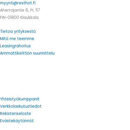
myynti@resthot.fi
Ahertajantie 6, PL 117
FIN-01800 Klaukkala
Tietoa yrityksestä
Mitä me teemme
Leasingrahoitus
Ammattikeittiön suunnittelu
Yhteistyökumppanit
Verkkolaskutustiedot
Rekisteriseloste
Evästekäytännöt