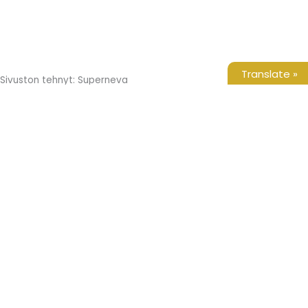
Translate »
Sivuston tehnyt: Superneva
Etusivu
Tuotteet
Yritys
Galleria
Yhteystiedot
Pro Kitchen Systems