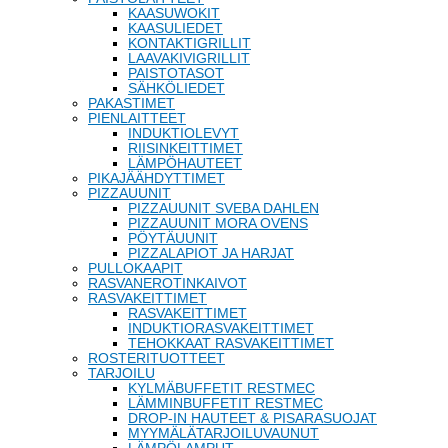
KAASUWOKIT
KAASULIEDET
KONTAKTIGRILLIT
LAAVAKIVIGRILLIT
PAISTOTASOT
SÄHKÖLIEDET
PAKASTIMET
PIENLAITTEET
INDUKTIOLEVYT
RIISINKEITTIMET
LÄMPÖHAUTEET
PIKAJÄÄHDYTTIMET
PIZZAUUNIT
PIZZAUUNIT SVEBA DAHLEN
PIZZAUUNIT MORA OVENS
PÖYTÄUUNIT
PIZZALAPIOT JA HARJAT
PULLOKAAPIT
RASVANEROTINKAIVOT
RASVAKEITTIMET
RASVAKEITTIMET
INDUKTIORASVAKEITTIMET
TEHOKKAAT RASVAKEITTIMET
ROSTERITUOTTEET
TARJOILU
KYLMÄBUFFETIT RESTMEC
LÄMMINBUFFETIT RESTMEC
DROP-IN HAUTEET & PISARASUOJAT
MYYMÄLÄTARJOILUVAUNUT