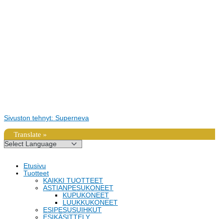
Sivuston tehnyt: Superneva
Translate »
Etusivu
Tuotteet
KAIKKI TUOTTEET
ASTIANPESUKONEET
KUPUKONEET
LUUKKUKONEET
ESIPESUSUIHKUT
ESIKÄSITTELY