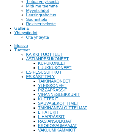
Tietoa yrityksestä
Mitä me teemme
Myyntiehdot
Leasingrahoitus
Suunnittelu
Rekisteriseloste
Galleria
Yhteystiedot
Ota yhteyttä
Etusivu
Tuotteet
KAIKKI TUOTTEET
ASTIANPESUKONEET
KUPUKONEET
LUUKKUKONEET
ESIPESUSUIHKUT
ESIKÄSITTELY
TAIKINAKONEET
YLEISKONEET
PIZZAPRÄSSIT
VIHANNESLEIKKURIT
KUTTERIT
SAUVASEKOITTIMET
TAIKINANPALOITTELIJAT
LIHATUKIT
LIHAPRÄSSIT
RASIANSULKIJAT
KROKOSAUMAAJAT
VAKUUMIKAMMIOT