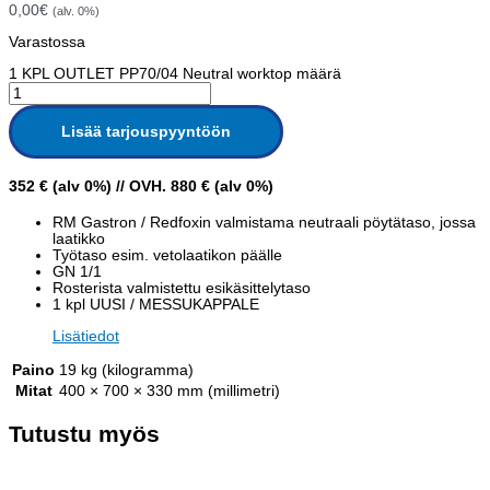
0,00
€
(alv. 0%)
Varastossa
1 KPL OUTLET PP70/04 Neutral worktop määrä
Lisää tarjouspyyntöön
352 € (alv 0%) // OVH. 880 € (alv 0%)
RM Gastron / Redfoxin valmistama neutraali pöytätaso, jossa
laatikko
Työtaso esim. vetolaatikon päälle
GN 1/1
Rosterista valmistettu esikäsittelytaso
1 kpl UUSI / MESSUKAPPALE
Lisätiedot
Paino
19 kg (kilogramma)
Mitat
400 × 700 × 330 mm (millimetri)
Tutustu myös