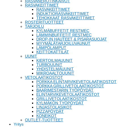
RASVANEROTINKAIVOT
RASVAKEITTIMET
RASVAKEITTIMET
INDUKTIORASVAKEITTIMET
TEHOKKAAT RASVAKEITTIMET
ROSTERITUOTTEET
TARJOILU
KYLMÄBUFFETIT RESTMEC
LÄMMINBUFFETIT RESTMEC
DROP-IN HAUTEET & PISARASUOJAT
MYYMÄLÄTARJOILUVAUNUT
LÄMPÖLAMPUT
KEITTOKATTILAT
UUNIT
KIERTOILMAUUNIT
TURBOUUNIT
YHDISTELMÄUUNIT
MIKROAALTOUUNIT
VETOLAATIKOSTOT
PORKKA ELINTARVIKEVETOLAATIKOSTOT
PORKKA GRILLIVETOLAATIKOSTOT
BAARIMESTARIN TYÖPÖYDÄT
ELINTARVIKEVETOLAATIKOSTOT
GRILLIVETOLAATIKOSTOT
KYLMÄKÖN TYÖPÖYDÄT
LINJASTOLASIKOT
PIZZAPÖYDÄT
KONEIKOT
OUTLET-TUOTTEET
Yritys