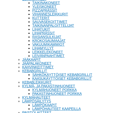
TAIKINAKONEET
YLEISKONEET
PIZZAPRÄSSIT
VIHANNESLEIKKURIT
KUTTERIT
SAUVASEKOITTIMET
TAIKINANPALOITTELIJAT
LIHATUKIT
LIHAPRÄSSIT
RASIANSULKIJAT
KROKOSAUMAAJAT
VAKUUMIKAMMIOT
LIHAMYLLYT
LEIKKELEKONEET
LEIVÄNPAAHTIMET
JÄÄKAAPIT
JÄÄPALAKONEET
KAHVINKEITTIMET
KEBABGRILLIT
SÄHKÖKÄYTTÖISET KEBABGRILLIT
KAASUKÄYTTÖISET KEBABGRILLIT
KEBABLEIKKURIT
KYLMÄ- JA PAKASTINHUONEET
KYLMÄHUONEET PORKKA
PAKASTINHUONEET PORKKA
KYLMÄHAUTEET
LÄMPÖSÄILYTYS
LÄMPÖKAAPIT
LÄMPÖHAUTEET KAAPEILLA
PAISTOLAITTEET