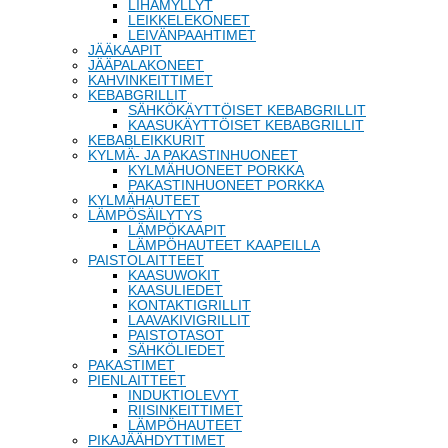
LIHAMYLLYT
LEIKKELEKONEET
LEIVÄNPAAHTIMET
JÄÄKAAPIT
JÄÄPALAKONEET
KAHVINKEITTIMET
KEBABGRILLIT
SÄHKÖKÄYTTÖISET KEBABGRILLIT
KAASUKÄYTTÖISET KEBABGRILLIT
KEBABLEIKKURIT
KYLMÄ- JA PAKASTINHUONEET
KYLMÄHUONEET PORKKA
PAKASTINHUONEET PORKKA
KYLMÄHAUTEET
LÄMPÖSÄILYTYS
LÄMPÖKAAPIT
LÄMPÖHAUTEET KAAPEILLA
PAISTOLAITTEET
KAASUWOKIT
KAASULIEDET
KONTAKTIGRILLIT
LAAVAKIVIGRILLIT
PAISTOTASOT
SÄHKÖLIEDET
PAKASTIMET
PIENLAITTEET
INDUKTIOLEVYT
RIISINKEITTIMET
LÄMPÖHAUTEET
PIKAJÄÄHDYTTIMET