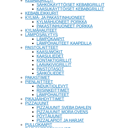
KEBABGRILLIT
SÄHKÖKÄYTTÖISET KEBABGRILLIT
KAASUKÄYTTÖISET KEBABGRILLIT
KEBABLEIKKURIT
KYLMÄ- JA PAKASTINHUONEET
KYLMÄHUONEET PORKKA
PAKASTINHUONEET PORKKA
KYLMÄHAUTEET
LÄMPÖSÄILYTYS
LÄMPÖKAAPIT
LÄMPÖHAUTEET KAAPEILLA
PAISTOLAITTEET
KAASUWOKIT
KAASULIEDET
KONTAKTIGRILLIT
LAAVAKIVIGRILLIT
PAISTOTASOT
SÄHKÖLIEDET
PAKASTIMET
PIENLAITTEET
INDUKTIOLEVYT
RIISINKEITTIMET
LÄMPÖHAUTEET
PIKAJÄÄHDYTTIMET
PIZZAUUNIT
PIZZAUUNIT SVEBA DAHLEN
PIZZAUUNIT MORA OVENS
PÖYTÄUUNIT
PIZZALAPIOT JA HARJAT
PULLOKAAPIT