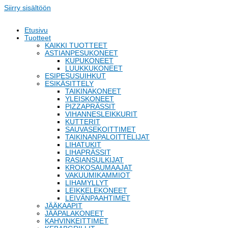
Siirry sisältöön
Etusivu
Tuotteet
KAIKKI TUOTTEET
ASTIANPESUKONEET
KUPUKONEET
LUUKKUKONEET
ESIPESUSUIHKUT
ESIKÄSITTELY
TAIKINAKONEET
YLEISKONEET
PIZZAPRÄSSIT
VIHANNESLEIKKURIT
KUTTERIT
SAUVASEKOITTIMET
TAIKINANPALOITTELIJAT
LIHATUKIT
LIHAPRÄSSIT
RASIANSULKIJAT
KROKOSAUMAAJAT
VAKUUMIKAMMIOT
LIHAMYLLYT
LEIKKELEKONEET
LEIVÄNPAAHTIMET
JÄÄKAAPIT
JÄÄPALAKONEET
KAHVINKEITTIMET