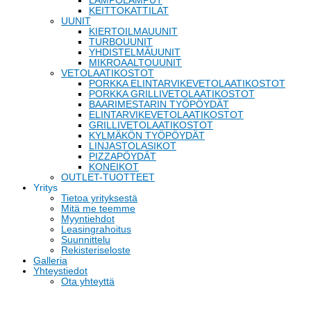
LÄMPÖLAMPUT
KEITTOKATTILAT
UUNIT
KIERTOILMAUUNIT
TURBOUUNIT
YHDISTELMÄUUNIT
MIKROAALTOUUNIT
VETOLAATIKOSTOT
PORKKA ELINTARVIKEVETOLAATIKOSTOT
PORKKA GRILLIVETOLAATIKOSTOT
BAARIMESTARIN TYÖPÖYDÄT
ELINTARVIKEVETOLAATIKOSTOT
GRILLIVETOLAATIKOSTOT
KYLMÄKÖN TYÖPÖYDÄT
LINJASTOLASIKOT
PIZZAPÖYDÄT
KONEIKOT
OUTLET-TUOTTEET
Yritys
Tietoa yrityksestä
Mitä me teemme
Myyntiehdot
Leasingrahoitus
Suunnittelu
Rekisteriseloste
Galleria
Yhteystiedot
Ota yhteyttä