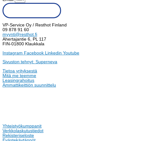
Tilaa uutiskirje
VP-Service Oy / Resthot Finland
09 878 91 60
myynti@resthot.fi
Ahertajantie 6, PL 117
FIN-01800 Klaukkala
Instagram
Facebook
Linkedin
Youtube
Sivuston tehnyt: Superneva
Tietoa yrityksestä
Mitä me teemme
Leasingrahoitus
Ammattikeittiön suunnittelu
Yhteistyökumppanit
Verkkolaskutustiedot
Rekisteriseloste
Evästekäytännöt