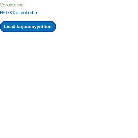
Varastossa
FE07S Rasvakeitin
Lisää tarjouspyyntöön