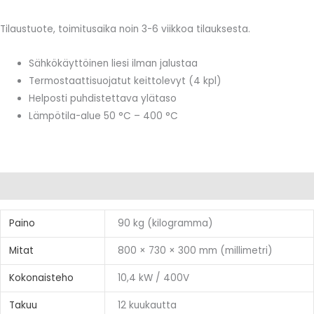
määrä
Tilaustuote, toimitusaika noin 3-6 viikkoa tilauksesta.
Sähkökäyttöinen liesi ilman jalustaa
Termostaattisuojatut keittolevyt (4 kpl)
Helposti puhdistettava ylätaso
Lämpötila-alue 50
°C – 400 °C
Lisätiedot
Paino
90 kg (kilogramma)
Mitat
800 × 730 × 300 mm (millimetri)
Kokonaisteho
10,4 kW / 400V
Takuu
12 kuukautta