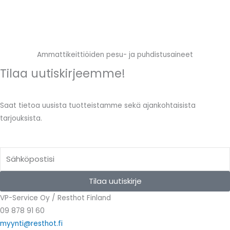
Ammattikeittiöiden pesu- ja puhdistusaineet
Tilaa uutiskirjeemme!
Saat tietoa uusista tuotteistamme sekä ajankohtaisista
tarjouksista.
Email
Tilaa uutiskirje
VP-Service Oy / Resthot Finland
09 878 91 60
myynti@resthot.fi