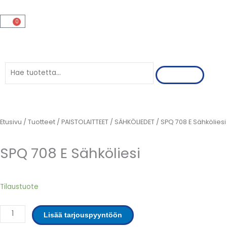
Siirry
sisältöön
0
Cart
Search
Etusivu
/
Tuotteet
/
PAISTOLAITTEET
/
SÄHKÖLIEDET
/ SPQ 708 E Sähköliesi
SPQ 708 E Sähköliesi
SPQ
Tilaustuote
708
E
Lisää tarjouspyyntöön
Sähköliesi