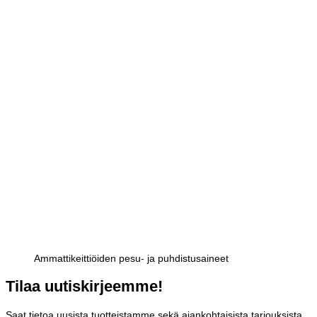
Ammattikeittiöiden pesu- ja puhdistusaineet
Tilaa uutiskirjeemme!
Saat tietoa uusista tuotteistamme sekä ajankohtaisista tarjouksista.