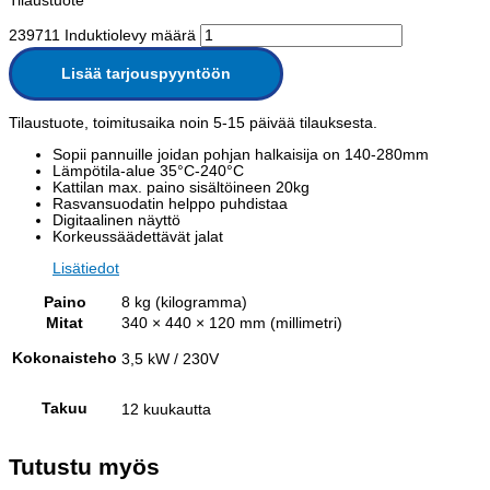
Tilaustuote
239711 Induktiolevy määrä
Lisää tarjouspyyntöön
Tilaustuote, toimitusaika noin 5-15 päivää tilauksesta.
Sopii pannuille joidan pohjan halkaisija on 140-280mm
Lämpötila-alue 35°C-240°C
Kattilan max. paino sisältöineen 20kg
Rasvansuodatin helppo puhdistaa
Digitaalinen näyttö
Korkeussäädettävät jalat
Lisätiedot
Paino
8 kg (kilogramma)
Mitat
340 × 440 × 120 mm (millimetri)
Kokonaisteho
3,5 kW / 230V
Takuu
12 kuukautta
Tutustu myös