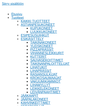
Siirry sisältöön
Etusivu
Tuotteet
KAIKKI TUOTTEET
ASTIANPESUKONEET
KUPUKONEET
LUUKKUKONEET
ESIPESUSUIHKUT
ESIKÄSITTELY
TAIKINAKONEET
YLEISKONEET
PIZZAPRÄSSIT
VIHANNESLEIKKURIT
KUTTERIT
SAUVASEKOITTIMET
TAIKINANPALOITTELIJAT
LIHATUKIT
LIHAPRÄSSIT
RASIANSULKIJAT
KROKOSAUMAAJAT
VAKUUMIKAMMIOT
LIHAMYLLYT
LEIKKELEKONEET
LEIVÄNPAAHTIMET
JÄÄKAAPIT
JÄÄPALAKONEET
KAHVINKEITTIMET