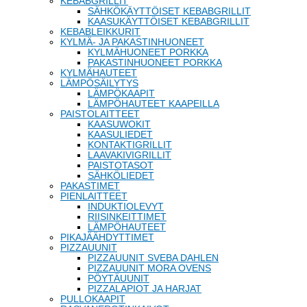
KEBABGRILLIT
SÄHKÖKÄYTTÖISET KEBABGRILLIT
KAASUKÄYTTÖISET KEBABGRILLIT
KEBABLEIKKURIT
KYLMÄ- JA PAKASTINHUONEET
KYLMÄHUONEET PORKKA
PAKASTINHUONEET PORKKA
KYLMÄHAUTEET
LÄMPÖSÄILYTYS
LÄMPÖKAAPIT
LÄMPÖHAUTEET KAAPEILLA
PAISTOLAITTEET
KAASUWOKIT
KAASULIEDET
KONTAKTIGRILLIT
LAAVAKIVIGRILLIT
PAISTOTASOT
SÄHKÖLIEDET
PAKASTIMET
PIENLAITTEET
INDUKTIOLEVYT
RIISINKEITTIMET
LÄMPÖHAUTEET
PIKAJÄÄHDYTTIMET
PIZZAUUNIT
PIZZAUUNIT SVEBA DAHLEN
PIZZAUUNIT MORA OVENS
PÖYTÄUUNIT
PIZZALAPIOT JA HARJAT
PULLOKAAPIT