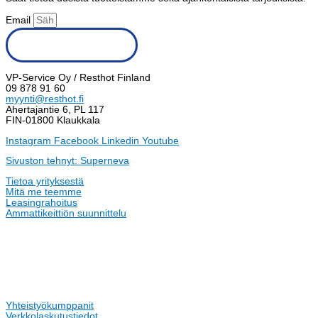
Email
Tilaa uutiskirje
VP-Service Oy / Resthot Finland
09 878 91 60
myynti@resthot.fi
Ahertajantie 6, PL 117
FIN-01800 Klaukkala
Instagram
Facebook
Linkedin
Youtube
Sivuston tehnyt: Superneva
Tietoa yrityksestä
Mitä me teemme
Leasingrahoitus
Ammattikeittiön suunnittelu
Yhteistyökumppanit
Verkkolaskutustiedot