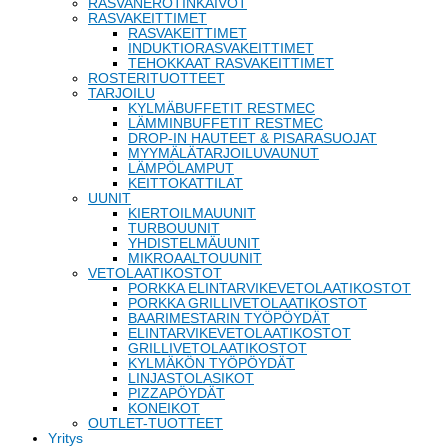
RASVANEROTINKAIVOT
RASVAKEITTIMET
RASVAKEITTIMET
INDUKTIORASVAKEITTIMET
TEHOKKAAT RASVAKEITTIMET
ROSTERITUOTTEET
TARJOILU
KYLMÄBUFFETIT RESTMEC
LÄMMINBUFFETIT RESTMEC
DROP-IN HAUTEET & PISARASUOJAT
MYYMÄLÄTARJOILUVAUNUT
LÄMPÖLAMPUT
KEITTOKATTILAT
UUNIT
KIERTOILMAUUNIT
TURBOUUNIT
YHDISTELMÄUUNIT
MIKROAALTOUUNIT
VETOLAATIKOSTOT
PORKKA ELINTARVIKEVETOLAATIKOSTOT
PORKKA GRILLIVETOLAATIKOSTOT
BAARIMESTARIN TYÖPÖYDÄT
ELINTARVIKEVETOLAATIKOSTOT
GRILLIVETOLAATIKOSTOT
KYLMÄKÖN TYÖPÖYDÄT
LINJASTOLASIKOT
PIZZAPÖYDÄT
KONEIKOT
OUTLET-TUOTTEET
Yritys