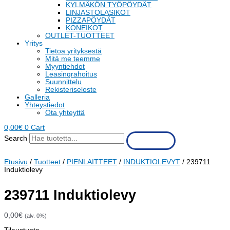
KYLMÄKÖN TYÖPÖYDÄT
LINJASTOLASIKOT
PIZZAPÖYDÄT
KONEIKOT
OUTLET-TUOTTEET
Yritys
Tietoa yrityksestä
Mitä me teemme
Myyntiehdot
Leasingrahoitus
Suunnittelu
Rekisteriseloste
Galleria
Yhteystiedot
Ota yhteyttä
0,00
€
0
Cart
Search
Etusivu
/
Tuotteet
/
PIENLAITTEET
/
INDUKTIOLEVYT
/ 239711
Induktiolevy
239711 Induktiolevy
0,00
€
(alv. 0%)