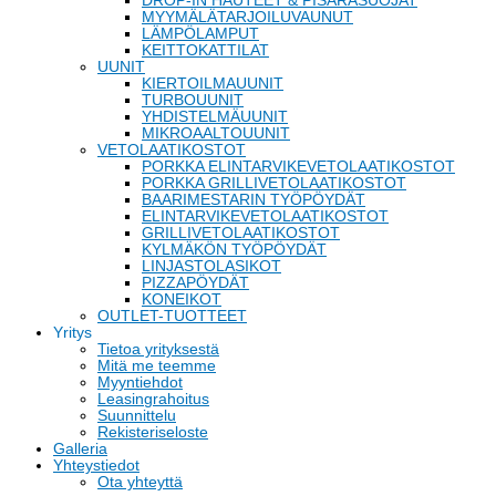
DROP-IN HAUTEET & PISARASUOJAT
MYYMÄLÄTARJOILUVAUNUT
LÄMPÖLAMPUT
KEITTOKATTILAT
UUNIT
KIERTOILMAUUNIT
TURBOUUNIT
YHDISTELMÄUUNIT
MIKROAALTOUUNIT
VETOLAATIKOSTOT
PORKKA ELINTARVIKEVETOLAATIKOSTOT
PORKKA GRILLIVETOLAATIKOSTOT
BAARIMESTARIN TYÖPÖYDÄT
ELINTARVIKEVETOLAATIKOSTOT
GRILLIVETOLAATIKOSTOT
KYLMÄKÖN TYÖPÖYDÄT
LINJASTOLASIKOT
PIZZAPÖYDÄT
KONEIKOT
OUTLET-TUOTTEET
Yritys
Tietoa yrityksestä
Mitä me teemme
Myyntiehdot
Leasingrahoitus
Suunnittelu
Rekisteriseloste
Galleria
Yhteystiedot
Ota yhteyttä