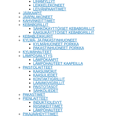
LIHAMYLLYT
LEIKKELEKONEET
LEIVÄNPAAHTIMET
JÄÄKAAPIT
JÄÄPALAKONEET
KAHVINKEITTIMET
KEBABGRILLIT
SÄHKÖKÄYTTÖISET KEBABGRILLIT
KAASUKÄYTTÖISET KEBABGRILLIT
KEBABLEIKKURIT
KYLMÄ- JA PAKASTINHUONEET
KYLMÄHUONEET PORKKA
PAKASTINHUONEET PORKKA
KYLMÄHAUTEET
LÄMPÖSÄILYTYS
LÄMPÖKAAPIT
LÄMPÖHAUTEET KAAPEILLA
PAISTOLAITTEET
KAASUWOKIT
KAASULIEDET
KONTAKTIGRILLIT
LAAVAKIVIGRILLIT
PAISTOTASOT
SÄHKÖLIEDET
PAKASTIMET
PIENLAITTEET
INDUKTIOLEVYT
RIISINKEITTIMET
LÄMPÖHAUTEET
PIKAJÄÄHDYTTIMET