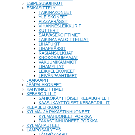
ESIPESUSUIHKUT
ESIKÄSITTELY
TAIKINAKONEET
YLEISKONEET
PIZZAPRÄSSIT
VIHANNESLEIKKURIT
KUTTERIT
SAUVASEKOITTIMET
TAIKINANPALOITTELIJAT
LIHATUKIT
LIHAPRÄSSIT
RASIANSULKIJAT
KROKOSAUMAAJAT
VAKUUMIKAMMIOT
LIHAMYLLYT
LEIKKELEKONEET
LEIVÄNPAAHTIMET
JÄÄKAAPIT
JÄÄPALAKONEET
KAHVINKEITTIMET
KEBABGRILLIT
SÄHKÖKÄYTTÖISET KEBABGRILLIT
KAASUKÄYTTÖISET KEBABGRILLIT
KEBABLEIKKURIT
KYLMÄ- JA PAKASTINHUONEET
KYLMÄHUONEET PORKKA
PAKASTINHUONEET PORKKA
KYLMÄHAUTEET
LÄMPÖSÄILYTYS
LÄMPÖKAAPIT