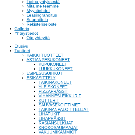
Tietoa yrityksestä
Mitä me teemme
Myyntiehdot
Leasingrahoitus
Suunnittelu
Rekisteriseloste
Galleria
Yhteystiedot
Ota yhteyttä
Etusivu
Tuotteet
KAIKKI TUOTTEET
ASTIANPESUKONEET
KUPUKONEET
LUUKKUKONEET
ESIPESUSUIHKUT
ESIKÄSITTELY
TAIKINAKONEET
YLEISKONEET
PIZZAPRÄSSIT
VIHANNESLEIKKURIT
KUTTERIT
SAUVASEKOITTIMET
TAIKINANPALOITTELIJAT
LIHATUKIT
LIHAPRÄSSIT
RASIANSULKIJAT
KROKOSAUMAAJAT
VAKUUMIKAMMIOT