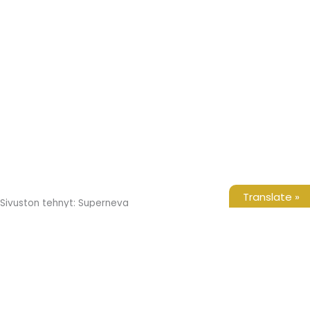
Translate »
Sivuston tehnyt: Superneva
Etusivu
Tuotteet
Yritys