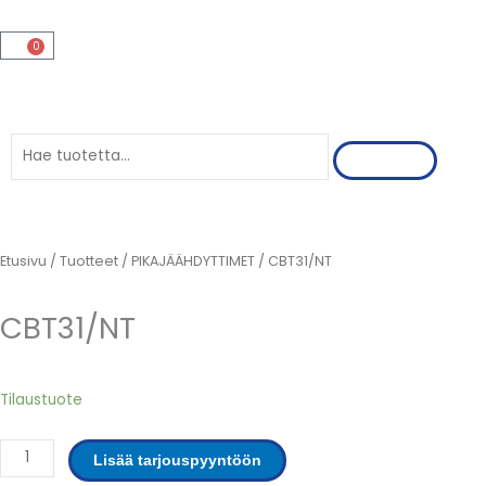
Siirry
sisältöön
0
Cart
Search
Etusivu
/
Tuotteet
/
PIKAJÄÄHDYTTIMET
/ CBT31/NT
CBT31/NT
CBT31/NT
Tilaustuote
määrä
Lisää tarjouspyyntöön