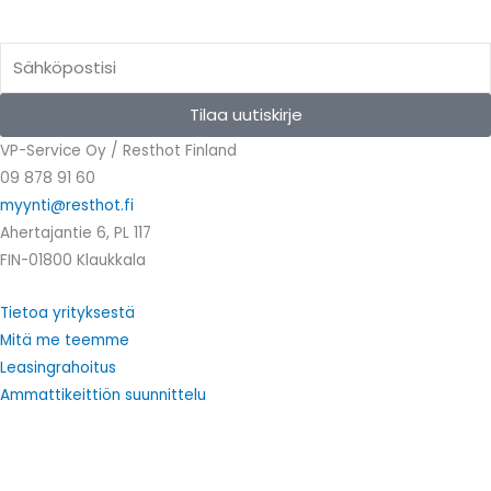
Email
Tilaa uutiskirje
VP-Service Oy / Resthot Finland
09 878 91 60
myynti@resthot.fi
Ahertajantie 6, PL 117
FIN-01800 Klaukkala
Tietoa yrityksestä
Mitä me teemme
Leasingrahoitus
Ammattikeittiön suunnittelu