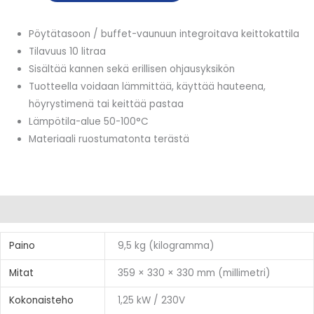
määrä
Pöytätasoon / buffet-vaunuun integroitava keittokattila
Tilavuus 10 litraa
Sisältää kannen sekä erillisen ohjausyksikön
Tuotteella voidaan lämmittää, käyttää hauteena,
höyrystimenä tai keittää pastaa
Lämpötila-alue 50-100°C
Materiaali ruostumatonta terästä
Lisätiedot
Paino
9,5 kg (kilogramma)
Mitat
359 × 330 × 330 mm (millimetri)
Kokonaisteho
1,25 kW / 230V