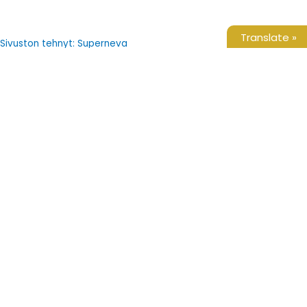
Translate »
Sivuston tehnyt: Superneva
Etusivu
Tuotteet
KAIKKI TUOTTEET
ASTIANPESUKONEET
KUPUKONEET
LUUKKUKONEET
ESIPESUSUIHKUT
ESIKÄSITTELY
TAIKINAKONEET
YLEISKONEET
PIZZAPRÄSSIT
VIHANNESLEIKKURIT
KUTTERIT
SAUVASEKOITTIMET
TAIKINANPALOITTELIJAT