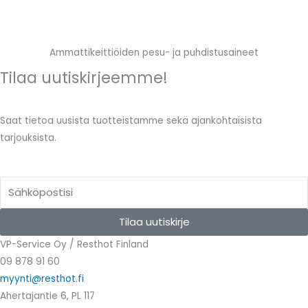
Ammattikeittiöiden pesu- ja puhdistusaineet
Tilaa uutiskirjeemme!
Saat tietoa uusista tuotteistamme sekä ajankohtaisista
tarjouksista.
Email
Tilaa uutiskirje
VP-Service Oy / Resthot Finland
09 878 91 60
myynti@resthot.fi
Ahertajantie 6, PL 117