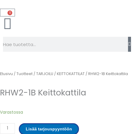
Siirry
sisältöön
0
Cart
Search
Etusivu
/
Tuotteet
/
TARJOILU
/
KEITTOKATTILAT
/ RHW2-1B Keittokattila
RHW2-1B Keittokattila
RHW2-
Varastossa
1B
Keittokattila
Lisää tarjouspyyntöön