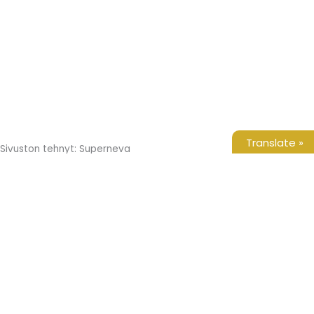
Translate »
Sivuston tehnyt: Superneva
Etusivu
Tuotteet
Yritys
Galleria
Yhteystiedot