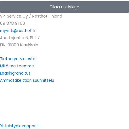
Tilaa uutiskirje
VP-Service Oy / Resthot Finland
09 878 91 60
myynti@resthot.fi
Ahertajantie 6, PL 117
FIN-01800 Klaukkala
Tietoa yrityksestä
Mitä me teemme
Leasingrahoitus
Ammattikeittiön suunnittelu
Yhteistyökumppanit