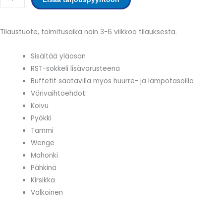
määrä
Tilaustuote, toimitusaika noin 3-6 viikkoa tilauksesta.
Sisältää yläosan
RST-sokkeli lisävarusteena
Buffetit saatavilla myös huurre- ja lämpötasoilla
Värivaihtoehdot:
Koivu
Pyökki
Tammi
Wenge
Mahonki
Pähkinä
Kirsikka
Valkoinen