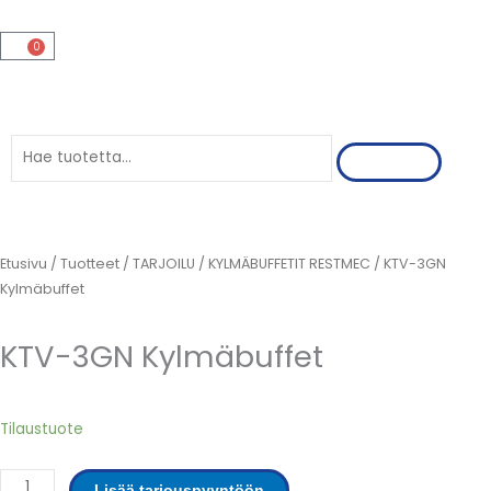
Siirry
sisältöön
0
Cart
Search
Etusivu
/
Tuotteet
/
TARJOILU
/
KYLMÄBUFFETIT RESTMEC
/ KTV-3GN
Kylmäbuffet
KTV-3GN Kylmäbuffet
KTV-
Tilaustuote
3GN
Kylmäbuffet
Lisää tarjouspyyntöön