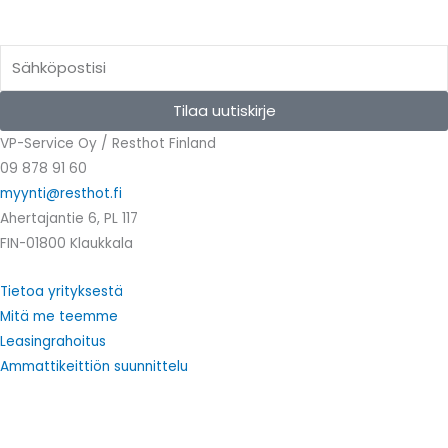
Email
Tilaa uutiskirje
VP-Service Oy / Resthot Finland
09 878 91 60
myynti@resthot.fi
Ahertajantie 6, PL 117
FIN-01800 Klaukkala
Tietoa yrityksestä
Mitä me teemme
Leasingrahoitus
Ammattikeittiön suunnittelu