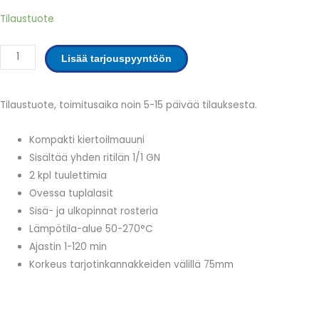
CGE11-
Tilaustuote
N
Kiertoilmauuni
Lisää tarjouspyyntöön
määrä
Tilaustuote, toimitusaika noin 5-15 päivää tilauksesta.
Kompakti kiertoilmauuni
Sisältää yhden ritilän 1/1 GN
2 kpl tuulettimia
Ovessa tuplalasit
Sisä- ja ulkopinnat rosteria
Lämpötila-alue 50-270°C
Ajastin 1-120 min
Korkeus tarjotinkannakkeiden välillä 75mm