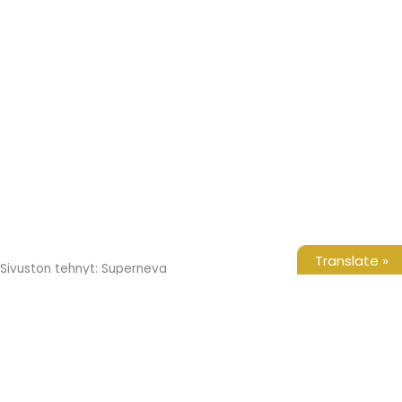
Translate »
Sivuston tehnyt: Superneva
Etusivu
Tuotteet
Yritys