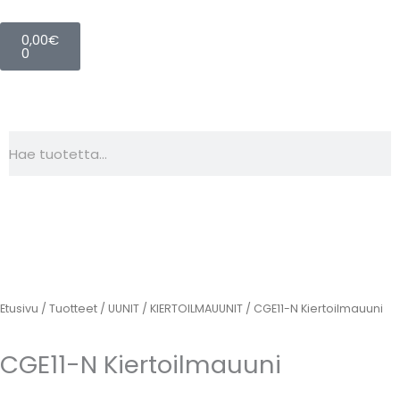
Siirry
Cart
sisältöön
0,00
€
0
Search
Etusivu
/
Tuotteet
/
UUNIT
/
KIERTOILMAUUNIT
/ CGE11-N Kiertoilmauuni
CGE11-N Kiertoilmauuni