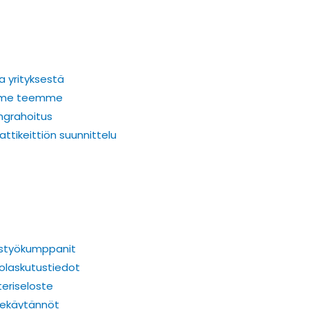
a yrityksestä
 me teemme
ngrahoitus
tikeittiön suunnittelu
istyökumppanit
olaskutustiedot
teriseloste
tekäytännöt