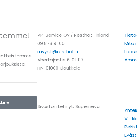
rjeemme!
VP-Service Oy / Resthot Finland
Tieto
09 878 91 60
Mitä
myynti@resthot.fi
Leasi
tuotteistamme
Ahertajantie 6, PL 117
Ammat
arjouksista.
FIN-01800 Klaukkala
I
F
L
Y
n
a
i
o
kirje
Sivuston tehnyt: Superneva
Yhte
s
c
n
u
Verkk
t
e
k
t
Rekis
Eväs