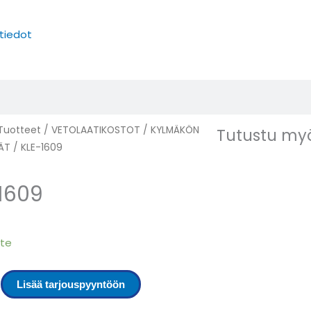
tiedot
Tuotteet
/
VETOLAATIKOSTOT
/
KYLMÄKÖN
Tutustu my
ÄT
/ KLE-1609
1609
ote
Lisää tarjouspyyntöön