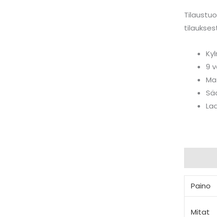
Tilaustuo
tilaukses
Kyl
9 v
Mat
Sä
Laa
Lisätiedo
Paino
Mitat