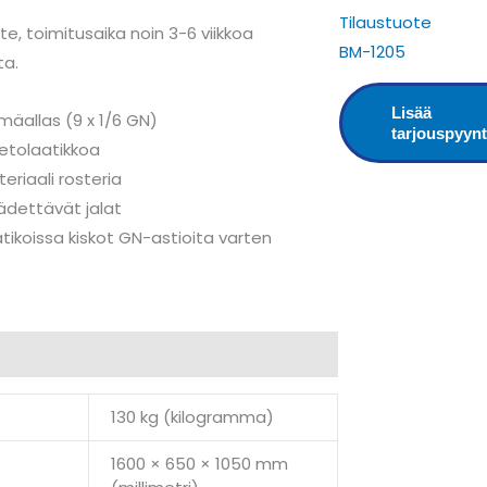
Tilaustuote
te, toimitusaika noin 3-6 viikkoa
BM-1205
ta.
Lisää
mäallas (9 x 1/6 GN)
tarjouspyyn
etolaatikkoa
eriaali rosteria
ädettävät jalat
tikoissa kiskot GN-astioita varten
t
130 kg (kilogramma)
1600 × 650 × 1050 mm