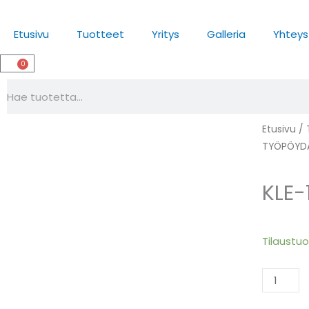
Siirry
sisältöön
Etusivu
Tuotteet
Yritys
Galleria
Yhteys
0
Cart
Search
Etusivu
/
TYÖPÖYD
KLE-
KLE-
Tilaustu
1609
määrä