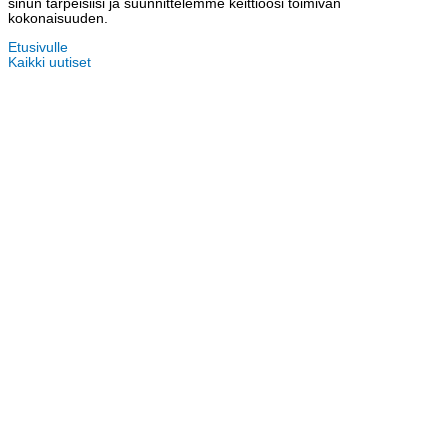
sinun tarpeisiisi ja suunnittelemme keittiöösi toimivan
kokonaisuuden.
Etusivulle
Kaikki uutiset