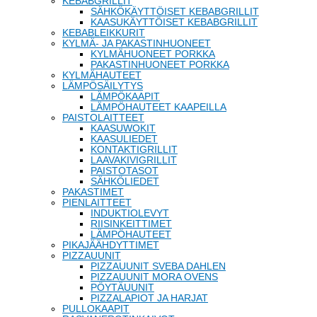
KEBABGRILLIT
SÄHKÖKÄYTTÖISET KEBABGRILLIT
KAASUKÄYTTÖISET KEBABGRILLIT
KEBABLEIKKURIT
KYLMÄ- JA PAKASTINHUONEET
KYLMÄHUONEET PORKKA
PAKASTINHUONEET PORKKA
KYLMÄHAUTEET
LÄMPÖSÄILYTYS
LÄMPÖKAAPIT
LÄMPÖHAUTEET KAAPEILLA
PAISTOLAITTEET
KAASUWOKIT
KAASULIEDET
KONTAKTIGRILLIT
LAAVAKIVIGRILLIT
PAISTOTASOT
SÄHKÖLIEDET
PAKASTIMET
PIENLAITTEET
INDUKTIOLEVYT
RIISINKEITTIMET
LÄMPÖHAUTEET
PIKAJÄÄHDYTTIMET
PIZZAUUNIT
PIZZAUUNIT SVEBA DAHLEN
PIZZAUUNIT MORA OVENS
PÖYTÄUUNIT
PIZZALAPIOT JA HARJAT
PULLOKAAPIT