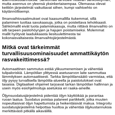
mutta asennus on yleensä yksinkertaisempaa. Olemassa olevat
keittiön järjestelmät vaikuttavat siihen, kumpi vaihtoehto on
käytännöllisempi.
Ilmanvaihtovaatimukset ovat kaasumallilla tiukemmat, sillä
palaminen tuottaa savukaasuja, jotka on poistettava tehokkaasti.
Sähkömallit eivät tuota palamiskaasuja, mutta riittävä ilmanvaihto on
silti tarpeen paistohöyryjen ja hajujen poistamiseksi. Molemmat
mallit hyötyvät laadukkaasta liesituulettimesta tai
kokonaisvaltaisesta ilmanvaihtojärjestelmästä.
Mitkä ovat tärkeimmät
turvallisuusominaisuudet ammattikäytön
rasvakeittimessä?
Automaattinen sammutus estää ylikuumenemisen ja vähentää
tulipaloriskiä. Lämpötilan ylittyessä asetusarvon laite sammuttaa
lämmityksen automaattisesti. Tarkka lämpötilansäätö varmistaa, että
öljy pysyy turvallisella lämpötila-alueella ja paistotulokset ovat
tasaisia. Digitaaliset ohjaimet tarjoavat tarkan lämpötilan hallinnan ja
usein myös esiohjelmoituja asetuksia eri raaka-aineille.
Öljynsuodatusjärjestelmä pidentää öljyn käyttöikää ja parantaa
ruoan laatua. Suodatus poistaa palaneet partikkelit, jotka muuten
nopeuttaisivat öljyn hapettumista ja heikentäisivät makua. Integroitu
suodatusjärjestelmä helpottaa huoltoa ja vähentää öljykustannuksia
merkittävästi pitkällä aikavälillä.