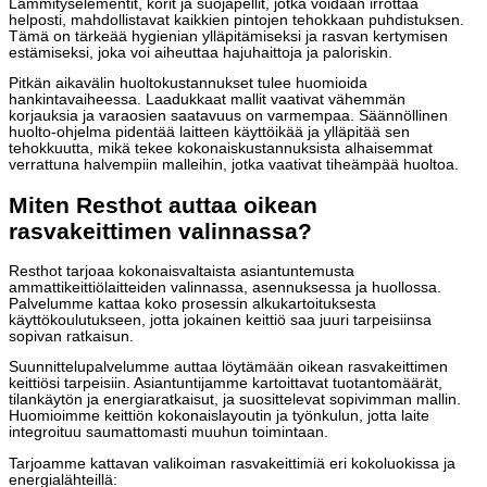
Lämmityselementit, korit ja suojapellit, jotka voidaan irrottaa
helposti, mahdollistavat kaikkien pintojen tehokkaan puhdistuksen.
Tämä on tärkeää hygienian ylläpitämiseksi ja rasvan kertymisen
estämiseksi, joka voi aiheuttaa hajuhaittoja ja paloriskin.
Pitkän aikavälin huoltokustannukset tulee huomioida
hankintavaiheessa. Laadukkaat mallit vaativat vähemmän
korjauksia ja varaosien saatavuus on varmempaa. Säännöllinen
huolto-ohjelma pidentää laitteen käyttöikää ja ylläpitää sen
tehokkuutta, mikä tekee kokonaiskustannuksista alhaisemmat
verrattuna halvempiin malleihin, jotka vaativat tiheämpää huoltoa.
Miten Resthot auttaa oikean
rasvakeittimen valinnassa?
Resthot tarjoaa kokonaisvaltaista asiantuntemusta
ammattikeittiölaitteiden valinnassa, asennuksessa ja huollossa.
Palvelumme kattaa koko prosessin alkukartoituksesta
käyttökoulutukseen, jotta jokainen keittiö saa juuri tarpeisiinsa
sopivan ratkaisun.
Suunnittelupalvelumme auttaa löytämään oikean rasvakeittimen
keittiösi tarpeisiin. Asiantuntijamme kartoittavat tuotantomäärät,
tilankäytön ja energiaratkaisut, ja suosittelevat sopivimman mallin.
Huomioimme keittiön kokonaislayoutin ja työnkulun, jotta laite
integroituu saumattomasti muuhun toimintaan.
Tarjoamme kattavan valikoiman rasvakeittimiä eri kokoluokissa ja
energialähteillä: