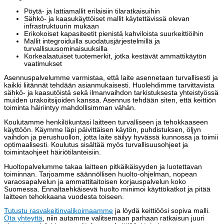
Pöytä- ja lattiamallit erilaisiin tilaratkaisuihin
Sähkö- ja kaasukäyttöiset mallit käytettävissä olevan
infrastruktuurin mukaan
Erikokoiset kapasiteetit pienistä kahviloista suurkeittiöihin
Mallit integroiduilla suodatusjärjestelmillä ja
turvallisuusominaisuuksilla
Korkealaatuiset tuotemerkit, jotka kestävät ammattikäytön
vaatimukset
Asennuspalvelumme varmistaa, että laite asennetaan turvallisesti ja
kaikki liitännät tehdään asianmukaisesti. Huolehdimme tarvittavista
sähkö- ja kaasutöistä sekä ilmanvaihdon tarkistuksesta yhteistyössä
muiden urakoitsijoiden kanssa. Asennus tehdään siten, että keittiön
toiminta häiriintyy mahdollisimman vähän.
Koulutamme henkilökuntasi laitteen turvalliseen ja tehokkaaseen
käyttöön. Käymme läpi päivittäisen käytön, puhdistuksen, öljyn
vaihdon ja perushuollon, jotta laite säilyy hyvässä kunnossa ja toimii
optimaalisesti. Koulutus sisältää myös turvallisuusohjeet ja
toimintaohjeet häiriötilanteisiin.
Huoltopalvelumme takaa laitteen pitkäikäisyyden ja luotettavan
toiminnan. Tarjoamme säännöllisen huolto-ohjelman, nopean
varaosapalvelun ja ammattitaitoisen korjauspalvelun koko
Suomessa. Ennaltaehkäisevä huolto minimoi käyttökatkot ja pitää
laitteen tehokkaana vuodesta toiseen.
Tutustu rasvakeitinvalikoimaamme
ja löydä keittiöösi sopiva malli.
Ota yhteyttä
, niin autamme valitsemaan parhaan ratkaisun juuri