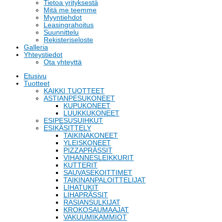
Tietoa yrityksestä
Mitä me teemme
Myyntiehdot
Leasingrahoitus
Suunnittelu
Rekisteriseloste
Galleria
Yhteystiedot
Ota yhteyttä
Etusivu
Tuotteet
KAIKKI TUOTTEET
ASTIANPESUKONEET
KUPUKONEET
LUUKKUKONEET
ESIPESUSUIHKUT
ESIKÄSITTELY
TAIKINAKONEET
YLEISKONEET
PIZZAPRÄSSIT
VIHANNESLEIKKURIT
KUTTERIT
SAUVASEKOITTIMET
TAIKINANPALOITTELIJAT
LIHATUKIT
LIHAPRÄSSIT
RASIANSULKIJAT
KROKOSAUMAAJAT
VAKUUMIKAMMIOT