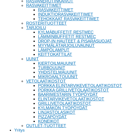
RASVANEROTINKAIVOT
RASVAKEITTIMET
RASVAKEITTIMET
INDUKTIORASVAKEITTIMET
TEHOKKAAT RASVAKEITTIMET
ROSTERITUOTTEET
TARJOILU
KYLMÄBUFFETIT RESTMEC
LÄMMINBUFFETIT RESTMEC
DROP-IN HAUTEET & PISARASUOJAT
MYYMÄLÄTARJOILUVAUNUT
LÄMPÖLAMPUT
KEITTOKATTILAT
UUNIT
KIERTOILMAUUNIT
TURBOUUNIT
YHDISTELMÄUUNIT
MIKROAALTOUUNIT
VETOLAATIKOSTOT
PORKKA ELINTARVIKEVETOLAATIKOSTOT
PORKKA GRILLIVETOLAATIKOSTOT
BAARIMESTARIN TYÖPÖYDÄT
ELINTARVIKEVETOLAATIKOSTOT
GRILLIVETOLAATIKOSTOT
KYLMÄKÖN TYÖPÖYDÄT
LINJASTOLASIKOT
PIZZAPÖYDÄT
KONEIKOT
OUTLET-TUOTTEET
Yritys