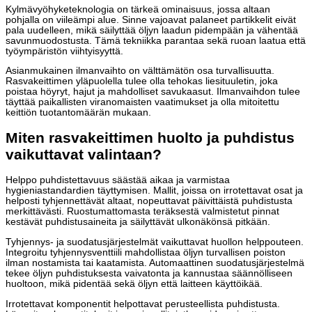
Kylmävyöhyketeknologia on tärkeä ominaisuus, jossa altaan
pohjalla on viileämpi alue. Sinne vajoavat palaneet partikkelit eivät
pala uudelleen, mikä säilyttää öljyn laadun pidempään ja vähentää
savunmuodostusta. Tämä tekniikka parantaa sekä ruoan laatua että
työympäristön viihtyisyyttä.
Asianmukainen ilmanvaihto on välttämätön osa turvallisuutta.
Rasvakeittimen yläpuolella tulee olla tehokas liesituuletin, joka
poistaa höyryt, hajut ja mahdolliset savukaasut. Ilmanvaihdon tulee
täyttää paikallisten viranomaisten vaatimukset ja olla mitoitettu
keittiön tuotantomäärän mukaan.
Miten rasvakeittimen huolto ja puhdistus
vaikuttavat valintaan?
Helppo puhdistettavuus säästää aikaa ja varmistaa
hygieniastandardien täyttymisen. Mallit, joissa on irrotettavat osat ja
helposti tyhjennettävät altaat, nopeuttavat päivittäistä puhdistusta
merkittävästi. Ruostumattomasta teräksestä valmistetut pinnat
kestävät puhdistusaineita ja säilyttävät ulkonäkönsä pitkään.
Tyhjennys- ja suodatusjärjestelmät vaikuttavat huollon helppouteen.
Integroitu tyhjennysventtiili mahdollistaa öljyn turvallisen poiston
ilman nostamista tai kaatamista. Automaattinen suodatusjärjestelmä
tekee öljyn puhdistuksesta vaivatonta ja kannustaa säännölliseen
huoltoon, mikä pidentää sekä öljyn että laitteen käyttöikää.
Irrotettavat komponentit helpottavat perusteellista puhdistusta.