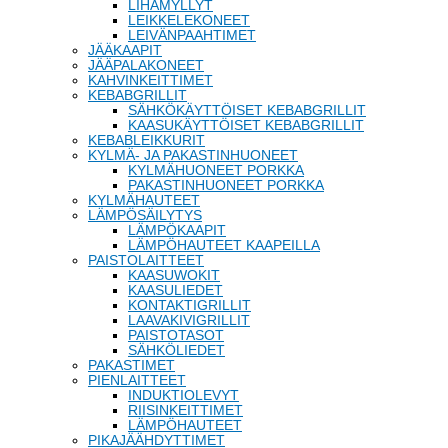
LIHAMYLLYT
LEIKKELEKONEET
LEIVÄNPAAHTIMET
JÄÄKAAPIT
JÄÄPALAKONEET
KAHVINKEITTIMET
KEBABGRILLIT
SÄHKÖKÄYTTÖISET KEBABGRILLIT
KAASUKÄYTTÖISET KEBABGRILLIT
KEBABLEIKKURIT
KYLMÄ- JA PAKASTINHUONEET
KYLMÄHUONEET PORKKA
PAKASTINHUONEET PORKKA
KYLMÄHAUTEET
LÄMPÖSÄILYTYS
LÄMPÖKAAPIT
LÄMPÖHAUTEET KAAPEILLA
PAISTOLAITTEET
KAASUWOKIT
KAASULIEDET
KONTAKTIGRILLIT
LAAVAKIVIGRILLIT
PAISTOTASOT
SÄHKÖLIEDET
PAKASTIMET
PIENLAITTEET
INDUKTIOLEVYT
RIISINKEITTIMET
LÄMPÖHAUTEET
PIKAJÄÄHDYTTIMET