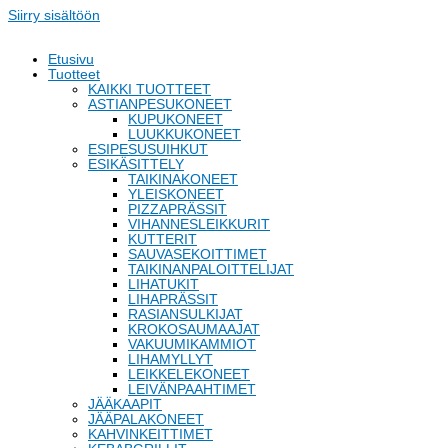
Siirry sisältöön
Etusivu
Tuotteet
KAIKKI TUOTTEET
ASTIANPESUKONEET
KUPUKONEET
LUUKKUKONEET
ESIPESUSUIHKUT
ESIKÄSITTELY
TAIKINAKONEET
YLEISKONEET
PIZZAPRÄSSIT
VIHANNESLEIKKURIT
KUTTERIT
SAUVASEKOITTIMET
TAIKINANPALOITTELIJAT
LIHATUKIT
LIHAPRÄSSIT
RASIANSULKIJAT
KROKOSAUMAAJAT
VAKUUMIKAMMIOT
LIHAMYLLYT
LEIKKELEKONEET
LEIVÄNPAAHTIMET
JÄÄKAAPIT
JÄÄPALAKONEET
KAHVINKEITTIMET