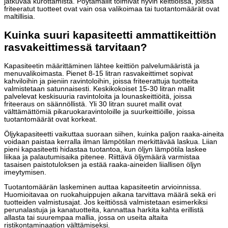
jatkuvaa kurottamista. Pöytämallit toimivat hyvin keittiöissä, joissa
friteeratut tuotteet ovat vain osa valikoimaa tai tuotantomäärät ovat
maltillisia.
Kuinka suuri kapasiteetti ammattikeittiön
rasvakeittimessä tarvitaan?
Kapasiteetin määrittäminen lähtee keittiön palvelumääristä ja
menuvalikoimasta. Pienet 8-15 litran rasvakeittimet sopivat
kahviloihin ja pieniin ravintoloihin, joissa friteerattuja tuotteita
valmistetaan satunnaisesti. Keskikokoiset 15-30 litran mallit
palvelevat keskisuuria ravintoloita ja lounaskeittiöitä, joissa
friteeraus on säännöllistä. Yli 30 litran suuret mallit ovat
välttämättömiä pikaruokaravintoloille ja suurkeittiöille, joissa
tuotantomäärät ovat korkeat.
Öljykapasiteetti vaikuttaa suoraan siihen, kuinka paljon raaka-aineita
voidaan paistaa kerralla ilman lämpötilan merkittävää laskua. Liian
pieni kapasiteetti hidastaa tuotantoa, kun öljyn lämpötila laskee
liikaa ja palautumisaika pitenee. Riittävä öljymäärä varmistaa
tasaisen paistotuloksen ja estää raaka-aineiden liiallisen öljyn
imeytymisen.
Tuotantomäärän laskeminen auttaa kapasiteetin arvioinnissa.
Huomioitavaa on ruokahuippujen aikana tarvittava määrä sekä eri
tuotteiden valmistusajat. Jos keittiössä valmistetaan esimerkiksi
perunalastuja ja kanatuotteita, kannattaa harkita kahta erillistä
allasta tai suurempaa mallia, jossa on useita altaita
ristikontaminaation välttämiseksi.