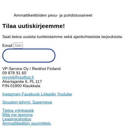
Ammattikeittiöiden pesu- ja puhdistusaineet
Tilaa uutiskirjeemme!
Saat tietoa uusista tuotteistamme sekä ajankohtaisista tarjouksista.
Email
Tilaa uutiskirje
VP-Service Oy / Resthot Finland
09 878 91 60
myynti@resthot.fi
Ahertajantie 6, PL 117
FIN-01800 Klaukkala
Instagram
Facebook
Linkedin
Youtube
Sivuston tehnyt: Superneva
Tietoa yrityksestä
Mitä me teemme
Leasingrahoitus
Ammattikeittiön suunnittelu