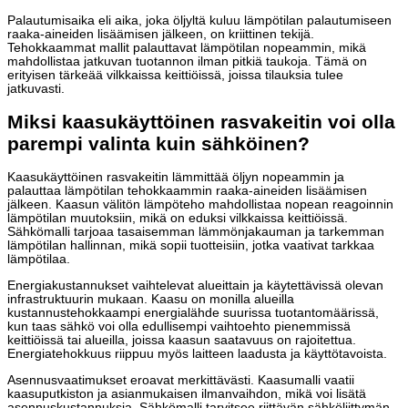
Palautumisaika eli aika, joka öljyltä kuluu lämpötilan palautumiseen
raaka-aineiden lisäämisen jälkeen, on kriittinen tekijä.
Tehokkaammat mallit palauttavat lämpötilan nopeammin, mikä
mahdollistaa jatkuvan tuotannon ilman pitkiä taukoja. Tämä on
erityisen tärkeää vilkkaissa keittiöissä, joissa tilauksia tulee
jatkuvasti.
Miksi kaasukäyttöinen rasvakeitin voi olla
parempi valinta kuin sähköinen?
Kaasukäyttöinen rasvakeitin lämmittää öljyn nopeammin ja
palauttaa lämpötilan tehokkaammin raaka-aineiden lisäämisen
jälkeen. Kaasun välitön lämpöteho mahdollistaa nopean reagoinnin
lämpötilan muutoksiin, mikä on eduksi vilkkaissa keittiöissä.
Sähkömalli tarjoaa tasaisemman lämmönjakauman ja tarkemman
lämpötilan hallinnan, mikä sopii tuotteisiin, jotka vaativat tarkkaa
lämpötilaa.
Energiakustannukset vaihtelevat alueittain ja käytettävissä olevan
infrastruktuurin mukaan. Kaasu on monilla alueilla
kustannustehokkaampi energialähde suurissa tuotantomäärissä,
kun taas sähkö voi olla edullisempi vaihtoehto pienemmissä
keittiöissä tai alueilla, joissa kaasun saatavuus on rajoitettua.
Energiatehokkuus riippuu myös laitteen laadusta ja käyttötavoista.
Asennusvaatimukset eroavat merkittävästi. Kaasumalli vaatii
kaasuputkiston ja asianmukaisen ilmanvaihdon, mikä voi lisätä
asennuskustannuksia. Sähkömalli tarvitsee riittävän sähköliittymän,