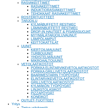
RASVAKEITTIMET
RASVAKEITTIMET
INDUKTIORASVAKEITTIMET
TEHOKKAAT RASVAKEITTIMET
ROSTERITUOTTEET
TARJOILU
KYLMÄBUFFETIT RESTMEC
LÄMMINBUFFETIT RESTMEC
DROP-IN HAUTEET & PISARASUOJAT
MYYMÄLÄTARJOILUVAUNUT
LÄMPÖLAMPUT
KEITTOKATTILAT
UUNIT
KIERTOILMAUUNIT
TURBOUUNIT
YHDISTELMÄUUNIT
MIKROAALTOUUNIT
VETOLAATIKOSTOT
PORKKA ELINTARVIKEVETOLAATIKOSTOT
PORKKA GRILLIVETOLAATIKOSTOT
BAARIMESTARIN TYÖPÖYDÄT
ELINTARVIKEVETOLAATIKOSTOT
GRILLIVETOLAATIKOSTOT
KYLMÄKÖN TYÖPÖYDÄT
LINJASTOLASIKOT
PIZZAPÖYDÄT
KONEIKOT
OUTLET-TUOTTEET
Yritys
Tietoa yrityksestä