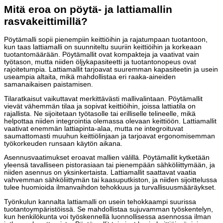
Mitä eroa on pöytä- ja lattiamallin
rasvakeittimillä?
Pöytämalli sopii pienempiin keittiöihin ja rajatumpaan tuotantoon,
kun taas lattiamalli on suunniteltu suuriin keittiöihin ja korkeaan
tuotantomäärään. Pöytämallit ovat kompakteja ja vaativat vain
työtason, mutta niiden öljykapasiteetti ja tuotantonopeus ovat
rajoitetumpia. Lattiamallit tarjoavat suuremman kapasiteetin ja usein
useampia altaita, mikä mahdollistaa eri raaka-aineiden
samanaikaisen paistamisen.
Tilaratkaisut vaikuttavat merkittävästi mallivalintaan. Pöytämallit
vievät vähemmän tilaa ja sopivat keittiöihin, joissa lattiatila on
rajallista. Ne sijoitetaan työtasolle tai erilliselle telineelle, mikä
helpottaa niiden integrointia olemassa olevaan keittiöön. Lattiamallit
vaativat enemmän lattiapinta-alaa, mutta ne integroituvat
saumattomasti muuhun keittiölinjaan ja tarjoavat ergonomisemman
työkorkeuden runsaan käytön aikana.
Asennusvaatimukset eroavat mallien välillä. Pöytämallit kytketään
yleensä tavalliseen pistorasiaan tai pienempään sähköliittymään, ja
niiden asennus on yksinkertaista. Lattiamallit saattavat vaatia
vahvemman sähköliittymän tai kaasuputkiston, ja niiden sijoittelussa
tulee huomioida ilmanvaihdon tehokkuus ja turvallisuusmääräykset.
Työnkulun kannalta lattiamalli on usein tehokkaampi suurissa
tuotantoympäristöissä. Se mahdollistaa sujuvamman työskentelyn,
kun henkilökunta voi työskennellä luonnollisessa asennossa ilman