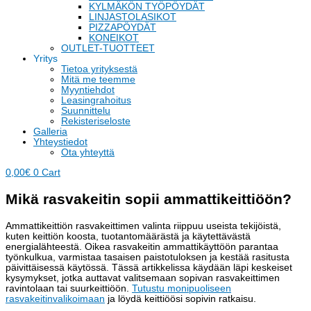
KYLMÄKÖN TYÖPÖYDÄT
LINJASTOLASIKOT
PIZZAPÖYDÄT
KONEIKOT
OUTLET-TUOTTEET
Yritys
Tietoa yrityksestä
Mitä me teemme
Myyntiehdot
Leasingrahoitus
Suunnittelu
Rekisteriseloste
Galleria
Yhteystiedot
Ota yhteyttä
0,00
€
0
Cart
Mikä rasvakeitin sopii ammattikeittiöön?
Ammattikeittiön rasvakeittimen valinta riippuu useista tekijöistä,
kuten keittiön koosta, tuotantomäärästä ja käytettävästä
energialähteestä. Oikea rasvakeitin ammattikäyttöön parantaa
työnkulkua, varmistaa tasaisen paistotuloksen ja kestää rasitusta
päivittäisessä käytössä. Tässä artikkelissa käydään läpi keskeiset
kysymykset, jotka auttavat valitsemaan sopivan rasvakeittimen
ravintolaan tai suurkeittiöön.
Tutustu monipuoliseen
rasvakeitinvalikoimaan
ja löydä keittiöösi sopivin ratkaisu.