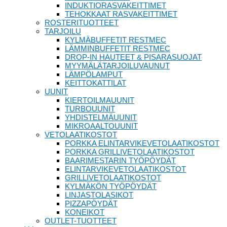
INDUKTIORASVAKEITTIMET
TEHOKKAAT RASVAKEITTIMET
ROSTERITUOTTEET
TARJOILU
KYLMÄBUFFETIT RESTMEC
LÄMMINBUFFETIT RESTMEC
DROP-IN HAUTEET & PISARASUOJAT
MYYMÄLÄTARJOILUVAUNUT
LÄMPÖLAMPUT
KEITTOKATTILAT
UUNIT
KIERTOILMAUUNIT
TURBOUUNIT
YHDISTELMÄUUNIT
MIKROAALTOUUNIT
VETOLAATIKOSTOT
PORKKA ELINTARVIKEVETOLAATIKOSTOT
PORKKA GRILLIVETOLAATIKOSTOT
BAARIMESTARIN TYÖPÖYDÄT
ELINTARVIKEVETOLAATIKOSTOT
GRILLIVETOLAATIKOSTOT
KYLMÄKÖN TYÖPÖYDÄT
LINJASTOLASIKOT
PIZZAPÖYDÄT
KONEIKOT
OUTLET-TUOTTEET