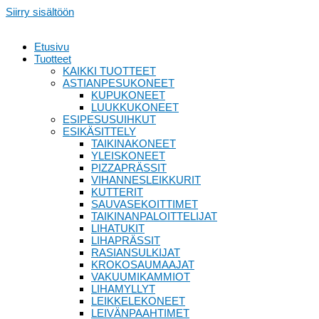
Siirry sisältöön
Etusivu
Tuotteet
KAIKKI TUOTTEET
ASTIANPESUKONEET
KUPUKONEET
LUUKKUKONEET
ESIPESUSUIHKUT
ESIKÄSITTELY
TAIKINAKONEET
YLEISKONEET
PIZZAPRÄSSIT
VIHANNESLEIKKURIT
KUTTERIT
SAUVASEKOITTIMET
TAIKINANPALOITTELIJAT
LIHATUKIT
LIHAPRÄSSIT
RASIANSULKIJAT
KROKOSAUMAAJAT
VAKUUMIKAMMIOT
LIHAMYLLYT
LEIKKELEKONEET
LEIVÄNPAAHTIMET