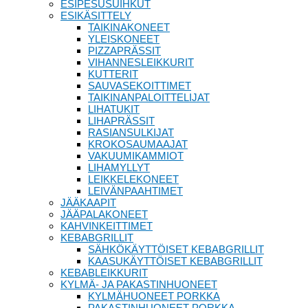
ESIPESUSUIHKUT
ESIKÄSITTELY
TAIKINAKONEET
YLEISKONEET
PIZZAPRÄSSIT
VIHANNESLEIKKURIT
KUTTERIT
SAUVASEKOITTIMET
TAIKINANPALOITTELIJAT
LIHATUKIT
LIHAPRÄSSIT
RASIANSULKIJAT
KROKOSAUMAAJAT
VAKUUMIKAMMIOT
LIHAMYLLYT
LEIKKELEKONEET
LEIVÄNPAAHTIMET
JÄÄKAAPIT
JÄÄPALAKONEET
KAHVINKEITTIMET
KEBABGRILLIT
SÄHKÖKÄYTTÖISET KEBABGRILLIT
KAASUKÄYTTÖISET KEBABGRILLIT
KEBABLEIKKURIT
KYLMÄ- JA PAKASTINHUONEET
KYLMÄHUONEET PORKKA
PAKASTINHUONEET PORKKA