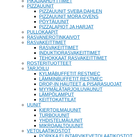
PIKAJÄÄHDYTTIMET
PIZZAUUNIT
PIZZAUUNIT SVEBA DAHLEN
PIZZAUUNIT MORA OVENS
PÖYTÄUUNIT
PIZZALAPIOT JA HARJAT
PULLOKAAPIT
RASVANEROTINKAIVOT
RASVAKEITTIMET
RASVAKEITTIMET
INDUKTIORASVAKEITTIMET
TEHOKKAAT RASVAKEITTIMET
ROSTERITUOTTEET
TARJOILU
KYLMÄBUFFETIT RESTMEC
LÄMMINBUFFETIT RESTMEC
DROP-IN HAUTEET & PISARASUOJAT
MYYMÄLÄTARJOILUVAUNUT
LÄMPÖLAMPUT
KEITTOKATTILAT
UUNIT
KIERTOILMAUUNIT
TURBOUUNIT
YHDISTELMÄUUNIT
MIKROAALTOUUNIT
VETOLAATIKOSTOT
PORKKA ELINTARVIKEVETOLAATIKOSTOT