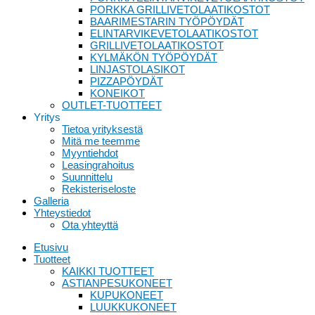
PORKKA GRILLIVETOLAATIKOSTOT
BAARIMESTARIN TYÖPÖYDÄT
ELINTARVIKEVETOLAATIKOSTOT
GRILLIVETOLAATIKOSTOT
KYLMÄKÖN TYÖPÖYDÄT
LINJASTOLASIKOT
PIZZAPÖYDÄT
KONEIKOT
OUTLET-TUOTTEET
Yritys
Tietoa yrityksestä
Mitä me teemme
Myyntiehdot
Leasingrahoitus
Suunnittelu
Rekisteriseloste
Galleria
Yhteystiedot
Ota yhteyttä
Etusivu
Tuotteet
KAIKKI TUOTTEET
ASTIANPESUKONEET
KUPUKONEET
LUUKKUKONEET