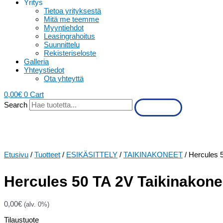
Yritys
Tietoa yrityksestä
Mitä me teemme
Myyntiehdot
Leasingrahoitus
Suunnittelu
Rekisteriseloste
Galleria
Yhteystiedot
Ota yhteyttä
0,00
€
0
Cart
Search
Etusivu
/
Tuotteet
/
ESIKÄSITTELY
/
TAIKINAKONEET
/ Hercules 
Hercules 50 TA 2V Taikinakone
0,00
€
(alv. 0%)
Tilaustuote