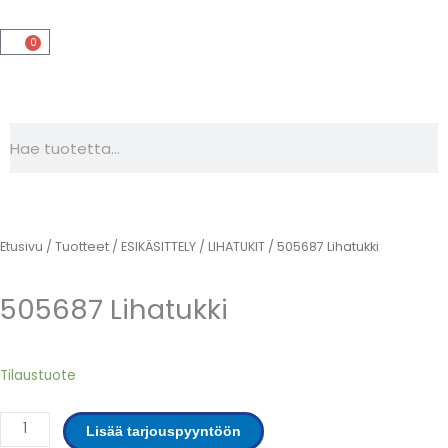
Siirry
sisältöön
0
Cart
Search
Etusivu
/
Tuotteet
/
ESIKÄSITTELY
/
LIHATUKIT
/ 505687 Lihatukki
505687 Lihatukki
505687
Tilaustuote
Lihatukki
määrä
Lisää tarjouspyyntöön