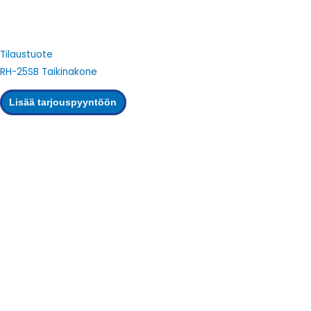
Tilaustuote
RH-25SB Taikinakone
Lisää tarjouspyyntöön