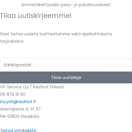
Ammattikeittiöiden pesu- ja puhdistusaineet
Tilaa uutiskirjeemme!
Saat tietoa uusista tuotteistamme sekä ajankohtaisista
tarjouksista.
Email
Tilaa uutiskirje
VP-Service Oy / Resthot Finland
09 878 91 60
myynti@resthot.fi
Ahertajantie 6, PL 117
FIN-01800 Klaukkala
Tietoa yrityksestä