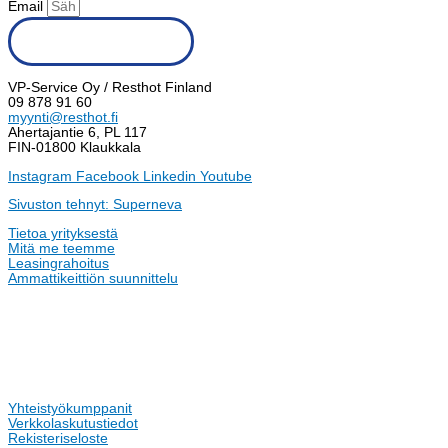
Email
Tilaa uutiskirje
VP-Service Oy / Resthot Finland
09 878 91 60
myynti@resthot.fi
Ahertajantie 6, PL 117
FIN-01800 Klaukkala
Instagram
Facebook
Linkedin
Youtube
Sivuston tehnyt: Superneva
Tietoa yrityksestä
Mitä me teemme
Leasingrahoitus
Ammattikeittiön suunnittelu
Yhteistyökumppanit
Verkkolaskutustiedot
Rekisteriseloste