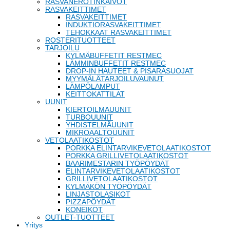
RASVANEROTINKAIVOT
RASVAKEITTIMET
RASVAKEITTIMET
INDUKTIORASVAKEITTIMET
TEHOKKAAT RASVAKEITTIMET
ROSTERITUOTTEET
TARJOILU
KYLMÄBUFFETIT RESTMEC
LÄMMINBUFFETIT RESTMEC
DROP-IN HAUTEET & PISARASUOJAT
MYYMÄLÄTARJOILUVAUNUT
LÄMPÖLAMPUT
KEITTOKATTILAT
UUNIT
KIERTOILMAUUNIT
TURBOUUNIT
YHDISTELMÄUUNIT
MIKROAALTOUUNIT
VETOLAATIKOSTOT
PORKKA ELINTARVIKEVETOLAATIKOSTOT
PORKKA GRILLIVETOLAATIKOSTOT
BAARIMESTARIN TYÖPÖYDÄT
ELINTARVIKEVETOLAATIKOSTOT
GRILLIVETOLAATIKOSTOT
KYLMÄKÖN TYÖPÖYDÄT
LINJASTOLASIKOT
PIZZAPÖYDÄT
KONEIKOT
OUTLET-TUOTTEET
Yritys