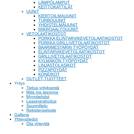
LÄMPÖLAMPUT
KEITTOKATTILAT
UUNIT
KIERTOILMAUUNIT
TURBOUUNIT
YHDISTELMÄUUNIT
MIKROAALTOUUNIT
VETOLAATIKOSTOT
PORKKA ELINTARVIKEVETOLAATIKOSTOT
PORKKA GRILLIVETOLAATIKOSTOT
BAARIMESTARIN TYÖPÖYDÄT
ELINTARVIKEVETOLAATIKOSTOT
GRILLIVETOLAATIKOSTOT
KYLMÄKÖN TYÖPÖYDÄT
LINJASTOLASIKOT
PIZZAPÖYDÄT
KONEIKOT
OUTLET-TUOTTEET
Yritys
Tietoa yrityksestä
Mitä me teemme
Myyntiehdot
Leasingrahoitus
Suunnittelu
Rekisteriseloste
Galleria
Yhteystiedot
Ota yhteyttä