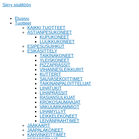
Siirry sisältöön
Etusivu
Tuotteet
KAIKKI TUOTTEET
ASTIANPESUKONEET
KUPUKONEET
LUUKKUKONEET
ESIPESUSUIHKUT
ESIKÄSITTELY
TAIKINAKONEET
YLEISKONEET
PIZZAPRÄSSIT
VIHANNESLEIKKURIT
KUTTERIT
SAUVASEKOITTIMET
TAIKINANPALOITTELIJAT
LIHATUKIT
LIHAPRÄSSIT
RASIANSULKIJAT
KROKOSAUMAAJAT
VAKUUMIKAMMIOT
LIHAMYLLYT
LEIKKELEKONEET
LEIVÄNPAAHTIMET
JÄÄKAAPIT
JÄÄPALAKONEET
KAHVINKEITTIMET