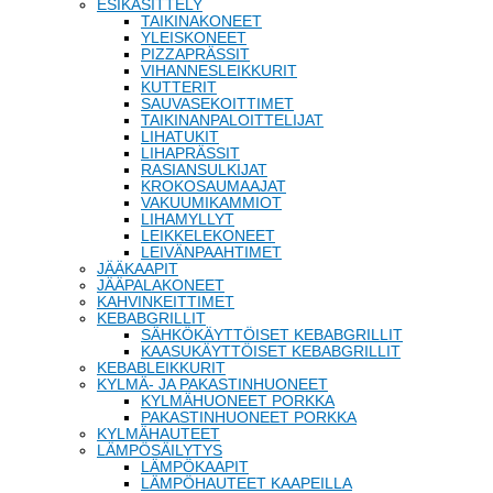
ESIKÄSITTELY
TAIKINAKONEET
YLEISKONEET
PIZZAPRÄSSIT
VIHANNESLEIKKURIT
KUTTERIT
SAUVASEKOITTIMET
TAIKINANPALOITTELIJAT
LIHATUKIT
LIHAPRÄSSIT
RASIANSULKIJAT
KROKOSAUMAAJAT
VAKUUMIKAMMIOT
LIHAMYLLYT
LEIKKELEKONEET
LEIVÄNPAAHTIMET
JÄÄKAAPIT
JÄÄPALAKONEET
KAHVINKEITTIMET
KEBABGRILLIT
SÄHKÖKÄYTTÖISET KEBABGRILLIT
KAASUKÄYTTÖISET KEBABGRILLIT
KEBABLEIKKURIT
KYLMÄ- JA PAKASTINHUONEET
KYLMÄHUONEET PORKKA
PAKASTINHUONEET PORKKA
KYLMÄHAUTEET
LÄMPÖSÄILYTYS
LÄMPÖKAAPIT
LÄMPÖHAUTEET KAAPEILLA