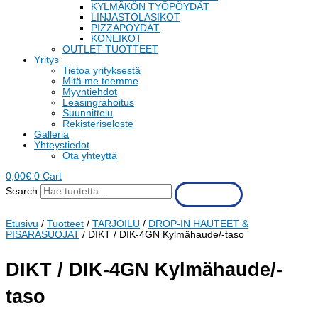
KYLMÄKÖN TYÖPÖYDÄT
LINJASTOLASIKOT
PIZZAPÖYDÄT
KONEIKOT
OUTLET-TUOTTEET
Yritys
Tietoa yrityksestä
Mitä me teemme
Myyntiehdot
Leasingrahoitus
Suunnittelu
Rekisteriseloste
Galleria
Yhteystiedot
Ota yhteyttä
0,00
€
0
Cart
Search
Etusivu
/
Tuotteet
/
TARJOILU
/
DROP-IN HAUTEET &
PISARASUOJAT
/ DIKT / DIK-4GN Kylmähaude/-taso
DIKT / DIK-4GN Kylmähaude/-
taso