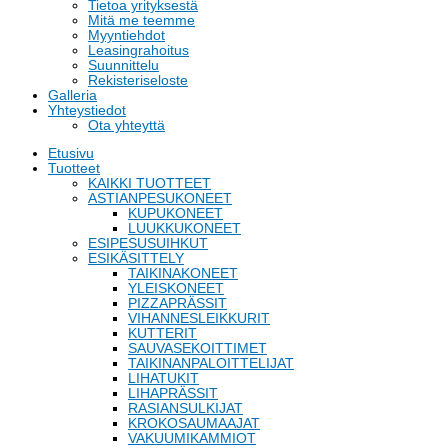
Tietoa yrityksestä
Mitä me teemme
Myyntiehdot
Leasingrahoitus
Suunnittelu
Rekisteriseloste
Galleria
Yhteystiedot
Ota yhteyttä
Etusivu
Tuotteet
KAIKKI TUOTTEET
ASTIANPESUKONEET
KUPUKONEET
LUUKKUKONEET
ESIPESUSUIHKUT
ESIKÄSITTELY
TAIKINAKONEET
YLEISKONEET
PIZZAPRÄSSIT
VIHANNESLEIKKURIT
KUTTERIT
SAUVASEKOITTIMET
TAIKINANPALOITTELIJAT
LIHATUKIT
LIHAPRÄSSIT
RASIANSULKIJAT
KROKOSAUMAAJAT
VAKUUMIKAMMIOT