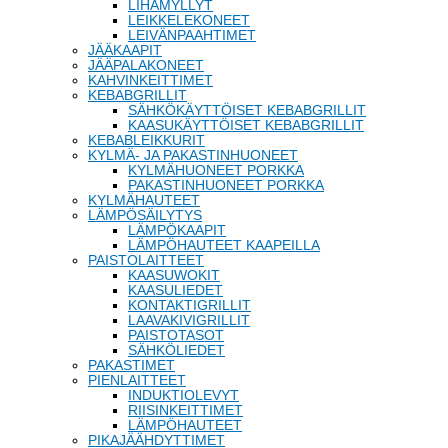
LIHAMYLLYT
LEIKKELEKONEET
LEIVÄNPAAHTIMET
JÄÄKAAPIT
JÄÄPALAKONEET
KAHVINKEITTIMET
KEBABGRILLIT
SÄHKÖKÄYTTÖISET KEBABGRILLIT
KAASUKÄYTTÖISET KEBABGRILLIT
KEBABLEIKKURIT
KYLMÄ- JA PAKASTINHUONEET
KYLMÄHUONEET PORKKA
PAKASTINHUONEET PORKKA
KYLMÄHAUTEET
LÄMPÖSÄILYTYS
LÄMPÖKAAPIT
LÄMPÖHAUTEET KAAPEILLA
PAISTOLAITTEET
KAASUWOKIT
KAASULIEDET
KONTAKTIGRILLIT
LAAVAKIVIGRILLIT
PAISTOTASOT
SÄHKÖLIEDET
PAKASTIMET
PIENLAITTEET
INDUKTIOLEVYT
RIISINKEITTIMET
LÄMPÖHAUTEET
PIKAJÄÄHDYTTIMET