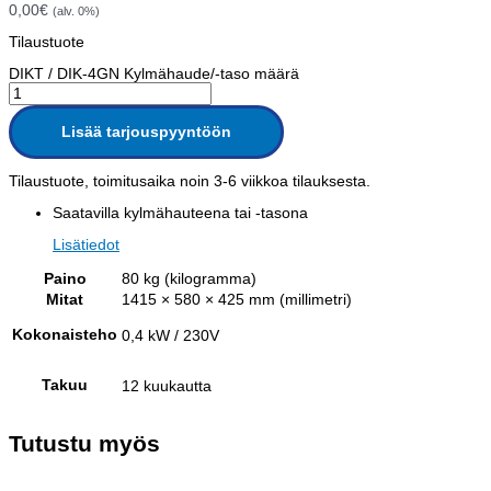
0,00
€
(alv. 0%)
Tilaustuote
DIKT / DIK-4GN Kylmähaude/-taso määrä
Lisää tarjouspyyntöön
Tilaustuote, toimitusaika noin 3-6 viikkoa tilauksesta.
Saatavilla kylmähauteena tai -tasona
Lisätiedot
Paino
80 kg (kilogramma)
Mitat
1415 × 580 × 425 mm (millimetri)
Kokonaisteho
0,4 kW / 230V
Takuu
12 kuukautta
Tutustu myös