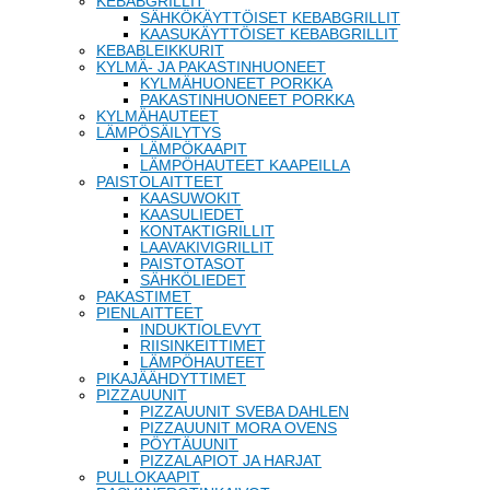
KEBABGRILLIT
SÄHKÖKÄYTTÖISET KEBABGRILLIT
KAASUKÄYTTÖISET KEBABGRILLIT
KEBABLEIKKURIT
KYLMÄ- JA PAKASTINHUONEET
KYLMÄHUONEET PORKKA
PAKASTINHUONEET PORKKA
KYLMÄHAUTEET
LÄMPÖSÄILYTYS
LÄMPÖKAAPIT
LÄMPÖHAUTEET KAAPEILLA
PAISTOLAITTEET
KAASUWOKIT
KAASULIEDET
KONTAKTIGRILLIT
LAAVAKIVIGRILLIT
PAISTOTASOT
SÄHKÖLIEDET
PAKASTIMET
PIENLAITTEET
INDUKTIOLEVYT
RIISINKEITTIMET
LÄMPÖHAUTEET
PIKAJÄÄHDYTTIMET
PIZZAUUNIT
PIZZAUUNIT SVEBA DAHLEN
PIZZAUUNIT MORA OVENS
PÖYTÄUUNIT
PIZZALAPIOT JA HARJAT
PULLOKAAPIT