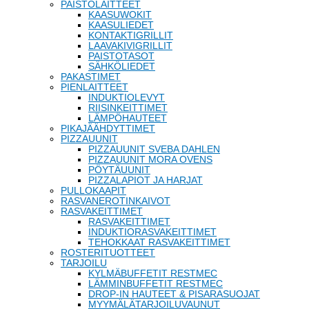
PAISTOLAITTEET
KAASUWOKIT
KAASULIEDET
KONTAKTIGRILLIT
LAAVAKIVIGRILLIT
PAISTOTASOT
SÄHKÖLIEDET
PAKASTIMET
PIENLAITTEET
INDUKTIOLEVYT
RIISINKEITTIMET
LÄMPÖHAUTEET
PIKAJÄÄHDYTTIMET
PIZZAUUNIT
PIZZAUUNIT SVEBA DAHLEN
PIZZAUUNIT MORA OVENS
PÖYTÄUUNIT
PIZZALAPIOT JA HARJAT
PULLOKAAPIT
RASVANEROTINKAIVOT
RASVAKEITTIMET
RASVAKEITTIMET
INDUKTIORASVAKEITTIMET
TEHOKKAAT RASVAKEITTIMET
ROSTERITUOTTEET
TARJOILU
KYLMÄBUFFETIT RESTMEC
LÄMMINBUFFETIT RESTMEC
DROP-IN HAUTEET & PISARASUOJAT
MYYMÄLÄTARJOILUVAUNUT